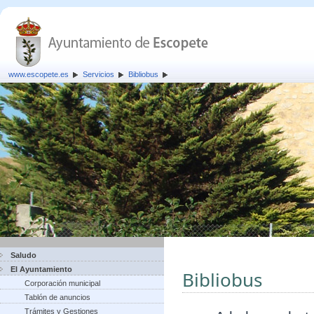
www.escopete.es
Servicios
Bibliobus
Saludo
El Ayuntamiento
Bibliobus
Corporación municipal
Tablón de anuncios
Trámites y Gestiones