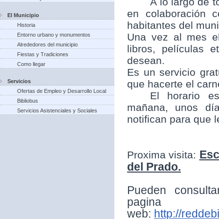
A lo largo de t
en colaboración 
El Municipio
habitantes del munic
Historia
Una vez al mes el
Entorno urbano y monumentos
Alrededores del municipio
libros, películas
Fiestas y Tradiciones
desean.
Como llegar
Es un servicio grat
Servicios
que hacerte el carne
Ofertas de Empleo y Desarrollo Local
El horario e
Bibliobus
mañana, unos día
Servicios Asistenciales y Sociales
notifican para que 
Esc
Proxima visita:
del Prado.
Pueden consulta
pagina
web:
http://reddeb