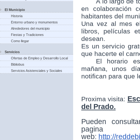
A lo largo de t
en colaboración 
El Municipio
habitantes del munic
Historia
Una vez al mes el
Entorno urbano y monumentos
Alrededores del municipio
libros, películas
Fiestas y Tradiciones
desean.
Como llegar
Es un servicio grat
Servicios
que hacerte el carne
Ofertas de Empleo y Desarrollo Local
El horario e
Bibliobus
mañana, unos día
Servicios Asistenciales y Sociales
notifican para que 
Esc
Proxima visita:
del Prado.
Pueden consulta
pagina
web:
http://reddeb