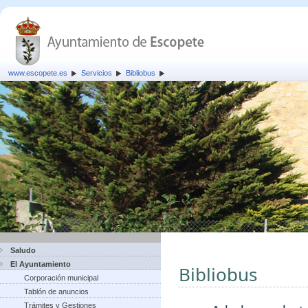
www.escopete.es
Servicios
Bibliobus
Saludo
El Ayuntamiento
Bibliobus
Corporación municipal
Tablón de anuncios
Trámites y Gestiones