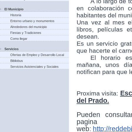
A lo largo de t
en colaboración 
El Municipio
habitantes del munic
Historia
Una vez al mes el
Entorno urbano y monumentos
Alrededores del municipio
libros, películas
Fiestas y Tradiciones
desean.
Como llegar
Es un servicio grat
Servicios
que hacerte el carne
Ofertas de Empleo y Desarrollo Local
El horario e
Bibliobus
mañana, unos día
Servicios Asistenciales y Sociales
notifican para que 
Esc
Proxima visita:
del Prado.
Pueden consulta
pagina
web:
http://reddeb