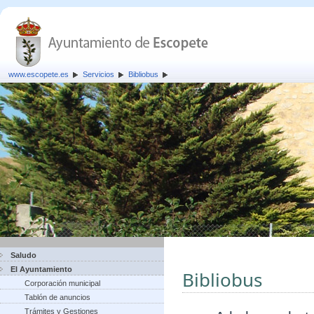
www.escopete.es
Servicios
Bibliobus
Saludo
El Ayuntamiento
Bibliobus
Corporación municipal
Tablón de anuncios
Trámites y Gestiones