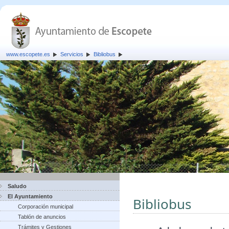
www.escopete.es
Servicios
Bibliobus
Saludo
El Ayuntamiento
Bibliobus
Corporación municipal
Tablón de anuncios
Trámites y Gestiones