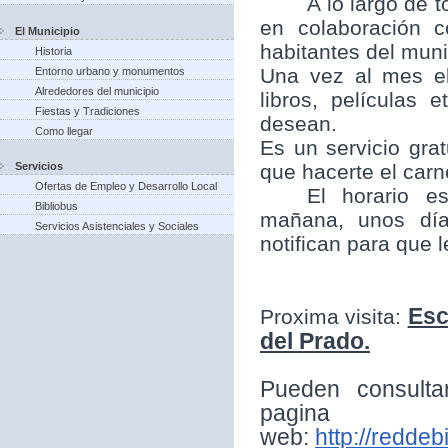
A lo largo de t
en colaboración 
El Municipio
habitantes del munic
Historia
Una vez al mes el
Entorno urbano y monumentos
Alrededores del municipio
libros, películas
Fiestas y Tradiciones
desean.
Como llegar
Es un servicio grat
Servicios
que hacerte el carne
Ofertas de Empleo y Desarrollo Local
El horario e
Bibliobus
mañana, unos día
Servicios Asistenciales y Sociales
notifican para que 
Esc
Proxima visita:
del Prado.
Pueden consulta
pagina
web:
http://reddeb