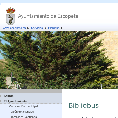
www.escopete.es
Servicios
Bibliobus
Saludo
El Ayuntamiento
Bibliobus
Corporación municipal
Tablón de anuncios
Trámites y Gestiones