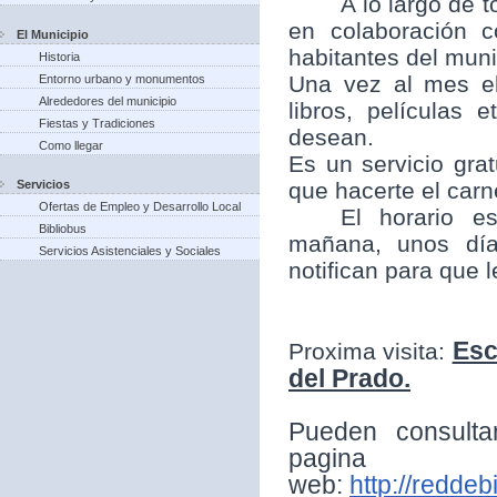
A lo largo de t
en colaboración 
El Municipio
habitantes del munic
Historia
Una vez al mes el
Entorno urbano y monumentos
Alrededores del municipio
libros, películas
Fiestas y Tradiciones
desean.
Como llegar
Es un servicio grat
Servicios
que hacerte el carne
Ofertas de Empleo y Desarrollo Local
El horario e
Bibliobus
mañana, unos día
Servicios Asistenciales y Sociales
notifican para que 
Esc
Proxima visita:
del Prado.
Pueden consulta
pagina
web:
http://reddeb