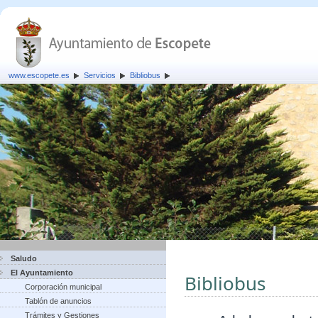
www.escopete.es
Servicios
Bibliobus
Saludo
El Ayuntamiento
Bibliobus
Corporación municipal
Tablón de anuncios
Trámites y Gestiones