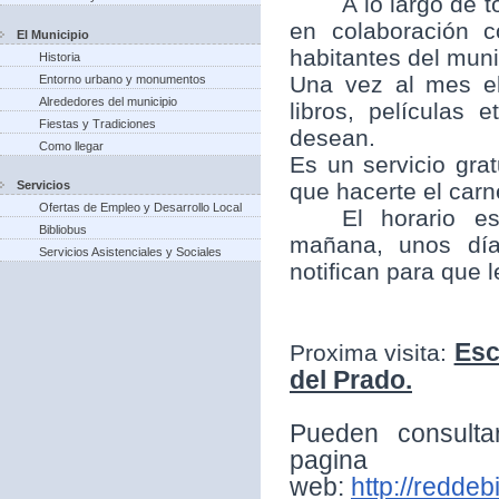
A lo largo de t
en colaboración 
El Municipio
habitantes del munic
Historia
Una vez al mes el
Entorno urbano y monumentos
Alrededores del municipio
libros, películas
Fiestas y Tradiciones
desean.
Como llegar
Es un servicio grat
Servicios
que hacerte el carne
Ofertas de Empleo y Desarrollo Local
El horario e
Bibliobus
mañana, unos día
Servicios Asistenciales y Sociales
notifican para que 
Esc
Proxima visita:
del Prado.
Pueden consulta
pagina
web:
http://reddeb