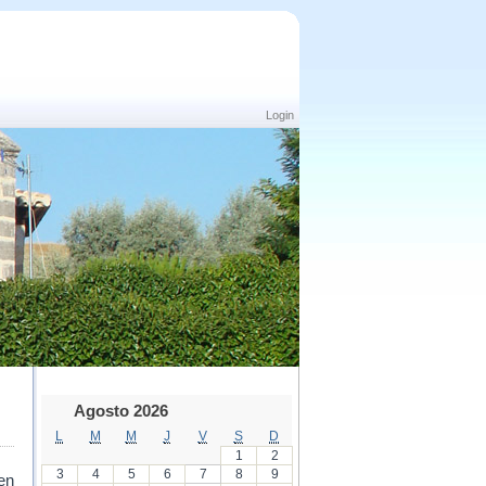
Login
Agosto 2026
L
M
M
J
V
S
D
1
2
3
4
5
6
7
8
9
en