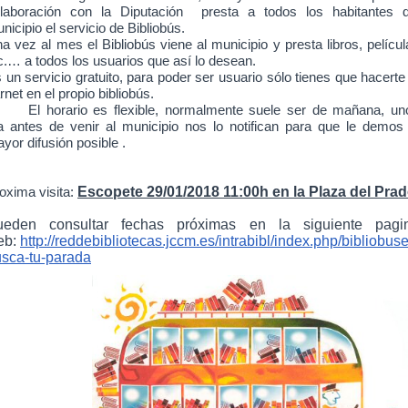
laboración con la Diputación presta a todos los habitantes d
nicipio el servicio de Bibliobús.
a vez al mes el Bibliobús viene al municipio y presta libros, películ
c.… a todos los usuarios que así lo desean.
 un servicio gratuito, para poder ser usuario sólo tienes que hacerte
rnet en el propio bibliobús.
El horario es flexible, normalmente suele ser de mañana, un
a antes de venir al municipio nos lo notifican para que le demos 
yor difusión posible .
Escopete 29/01/2018
11:00h en la Plaza del Prad
oxima visita:
ueden consultar fechas próximas en la siguiente pagi
eb:
http://reddebibliotecas.jccm.es/intrabibl/index.php/bibliobuse
sca-tu-parada