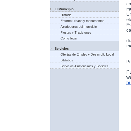
co
mu
El Municipio
Un
Historia
et
Entorno urbano y monumentos
Es
Alrededores del municipio
ca
Fiestas y Tradiciones
Como llegar
dí
ma
Servicios
Ofertas de Empleo y Desarrollo Local
Bibliobus
Pr
Servicios Asistenciales y Sociales
P
w
bu