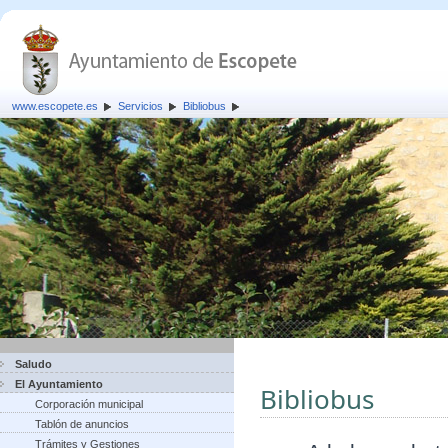
www.escopete.es
Servicios
Bibliobus
Saludo
El Ayuntamiento
Bibliobus
Corporación municipal
Tablón de anuncios
Trámites y Gestiones