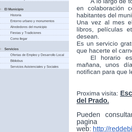
A lo largo de t
en colaboración 
El Municipio
habitantes del munic
Historia
Una vez al mes el
Entorno urbano y monumentos
Alrededores del municipio
libros, películas
Fiestas y Tradiciones
desean.
Como llegar
Es un servicio grat
Servicios
que hacerte el carne
Ofertas de Empleo y Desarrollo Local
El horario e
Bibliobus
mañana, unos día
Servicios Asistenciales y Sociales
notifican para que 
Esc
Proxima visita:
del Prado.
Pueden consulta
pagina
web:
http://reddeb