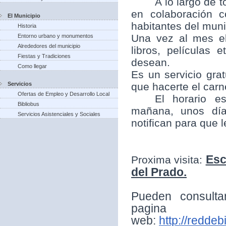
A lo largo de t
en colaboración 
El Municipio
habitantes del munic
Historia
Una vez al mes el
Entorno urbano y monumentos
Alrededores del municipio
libros, películas
Fiestas y Tradiciones
desean.
Como llegar
Es un servicio grat
Servicios
que hacerte el carne
Ofertas de Empleo y Desarrollo Local
El horario e
Bibliobus
mañana, unos día
Servicios Asistenciales y Sociales
notifican para que 
Esc
Proxima visita:
del Prado.
Pueden consulta
pagina
web:
http://reddeb