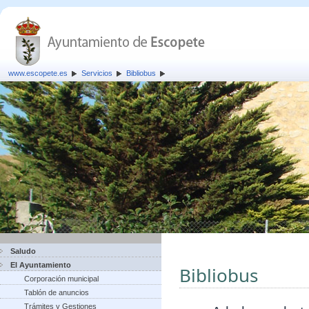
www.escopete.es
Servicios
Bibliobus
Saludo
El Ayuntamiento
Bibliobus
Corporación municipal
Tablón de anuncios
Trámites y Gestiones