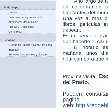
A lo largo de t
en colaboración 
El Municipio
habitantes del munic
Historia
Una vez al mes el
Entorno urbano y monumentos
Alrededores del municipio
libros, películas
Fiestas y Tradiciones
desean.
Como llegar
Es un servicio grat
Servicios
que hacerte el carne
Ofertas de Empleo y Desarrollo Local
El horario e
Bibliobus
mañana, unos día
Servicios Asistenciales y Sociales
notifican para que 
Esc
Proxima visita:
del Prado.
Pueden consulta
pagina
web:
http://reddeb