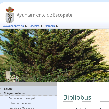
www.escopete.es
Servicios
Bibliobus
Saludo
El Ayuntamiento
Bibliobus
Corporación municipal
Tablón de anuncios
Trámites y Gestiones