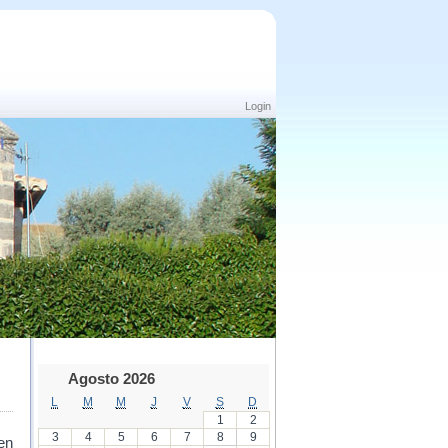
Login
Agosto 2026
L
M
M
J
V
S
D
1
2
3
4
5
6
7
8
9
en