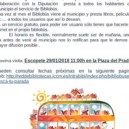
laboración con la Diputación presta a todos los habitantes d
nicipio el servicio de Bibliobús.
a vez al mes el Bibliobús viene al municipio y presta libros, películ
c.… a todos los usuarios que así lo desean.
 un servicio gratuito, para poder ser usuario sólo tienes que hacerte
rnet en el propio bibliobús.
El horario es flexible, normalmente suele ser de mañana, un
a antes de venir al municipio nos lo notifican para que le demos 
yor difusión posible .
Escopete 29/01/2018
11:00h en la Plaza del Prad
oxima visita:
ueden consultar fechas próximas en la siguiente pagi
eb:
http://reddebibliotecas.jccm.es/intrabibl/index.php/bibliobuse
sca-tu-parada