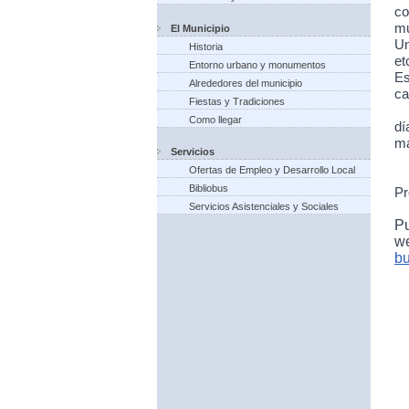
co
mu
El Municipio
Un
Historia
et
Entorno urbano y monumentos
Es
Alrededores del municipio
ca
Fiestas y Tradiciones
Como llegar
dí
ma
Servicios
Ofertas de Empleo y Desarrollo Local
Bibliobus
Pr
Servicios Asistenciales y Sociales
P
w
bu