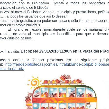
laboración con la Diputación presta a todos los habitantes d
nicipio el servicio de Bibliobús.
a vez al mes el Bibliobús viene al municipio y presta libros, películ
c.… a todos los usuarios que así lo desean.
 un servicio gratuito, para poder ser usuario sólo tienes que hacerte
rnet en el propio bibliobús.
El horario es flexible, normalmente suele ser de mañana, un
a antes de venir al municipio nos lo notifican para que le demos 
yor difusión posible .
Escopete 29/01/2018
11:00h en la Plaza del Prad
oxima visita:
ueden consultar fechas próximas en la siguiente pagi
eb:
http://reddebibliotecas.jccm.es/intrabibl/index.php/bibliobuse
sca-tu-parada