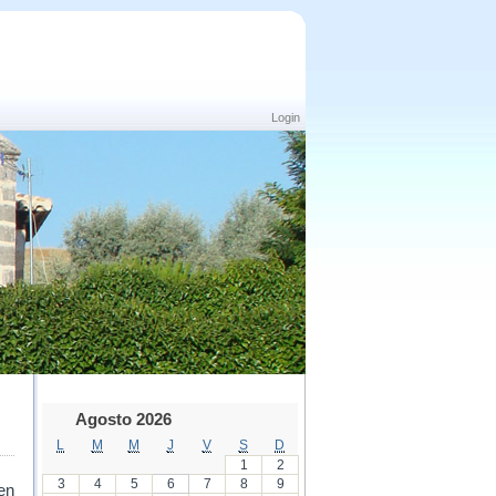
Login
Agosto 2026
L
M
M
J
V
S
D
1
2
3
4
5
6
7
8
9
en