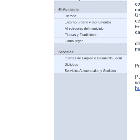
co
mu
El Municipio
Un
Historia
et
Entorno urbano y monumentos
Es
Alrededores del municipio
ca
Fiestas y Tradiciones
Como llegar
dí
ma
Servicios
Ofertas de Empleo y Desarrollo Local
Bibliobus
Pr
Servicios Asistenciales y Sociales
P
w
bu