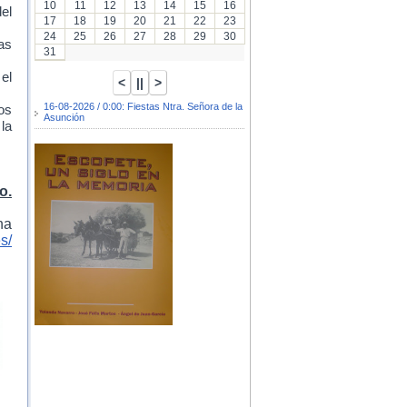
10
11
12
13
14
15
16
el
17
18
19
20
21
22
23
24
25
26
27
28
29
30
as
31
 el
16-08-2026 / 0:00: Fiestas Ntra. Señora de la
os
Asunción
la
o.
na
s/