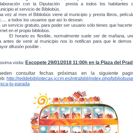
laboración con la Diputación presta a todos los habitantes d
nicipio el servicio de Bibliobús.
a vez al mes el Bibliobús viene al municipio y presta libros, películ
c.… a todos los usuarios que así lo desean.
 un servicio gratuito, para poder ser usuario sólo tienes que hacerte
rnet en el propio bibliobús.
El horario es flexible, normalmente suele ser de mañana, un
a antes de venir al municipio nos lo notifican para que le demos 
yor difusión posible .
Escopete 29/01/2018
11:00h en la Plaza del Prad
oxima visita:
ueden consultar fechas próximas en la siguiente pagi
eb:
http://reddebibliotecas.jccm.es/intrabibl/index.php/bibliobuse
sca-tu-parada