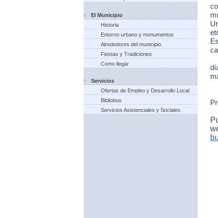
co
mu
El Municipio
Un
Historia
et
Entorno urbano y monumentos
Es
Alrededores del municipio
ca
Fiestas y Tradiciones
Como llegar
dí
ma
Servicios
Ofertas de Empleo y Desarrollo Local
Bibliobus
Pr
Servicios Asistenciales y Sociales
P
w
bu