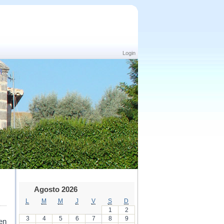
Login
Agosto 2026
L
M
M
J
V
S
D
1
2
3
4
5
6
7
8
9
en