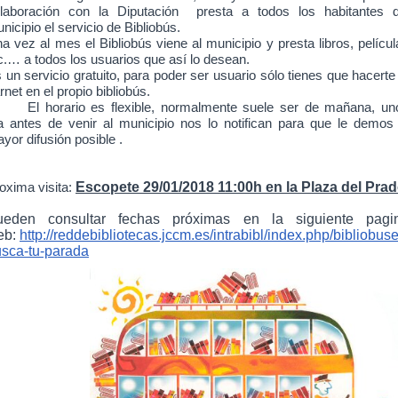
laboración con la Diputación presta a todos los habitantes d
nicipio el servicio de Bibliobús.
a vez al mes el Bibliobús viene al municipio y presta libros, películ
c.… a todos los usuarios que así lo desean.
 un servicio gratuito, para poder ser usuario sólo tienes que hacerte
rnet en el propio bibliobús.
El horario es flexible, normalmente suele ser de mañana, un
a antes de venir al municipio nos lo notifican para que le demos 
yor difusión posible .
Escopete 29/01/2018
11:00h en la Plaza del Prad
oxima visita:
ueden consultar fechas próximas en la siguiente pagi
eb:
http://reddebibliotecas.jccm.es/intrabibl/index.php/bibliobuse
sca-tu-parada