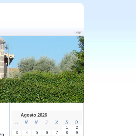
Login
Agosto 2026
L
M
M
J
V
S
D
1
2
3
4
5
6
7
8
9
en