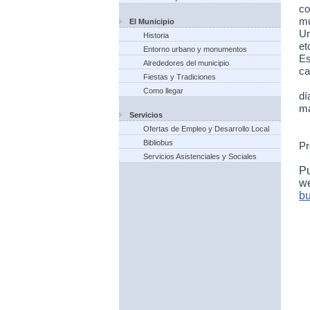
co
mu
El Municipio
Un
Historia
et
Entorno urbano y monumentos
Es
Alrededores del municipio
ca
Fiestas y Tradiciones
Como llegar
dí
ma
Servicios
Ofertas de Empleo y Desarrollo Local
Bibliobus
Pr
Servicios Asistenciales y Sociales
P
w
bu