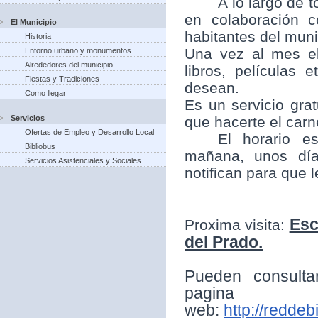
A lo largo de t
en colaboración 
El Municipio
habitantes del munic
Historia
Una vez al mes el
Entorno urbano y monumentos
Alrededores del municipio
libros, películas
Fiestas y Tradiciones
desean.
Como llegar
Es un servicio grat
Servicios
que hacerte el carne
Ofertas de Empleo y Desarrollo Local
El horario e
Bibliobus
mañana, unos día
Servicios Asistenciales y Sociales
notifican para que 
Esc
Proxima visita:
del Prado.
Pueden consulta
pagina
web:
http://reddeb