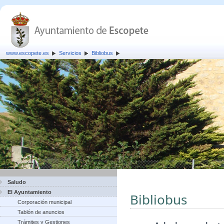
www.escopete.es
Servicios
Bibliobus
Saludo
El Ayuntamiento
Bibliobus
Corporación municipal
Tablón de anuncios
Trámites y Gestiones