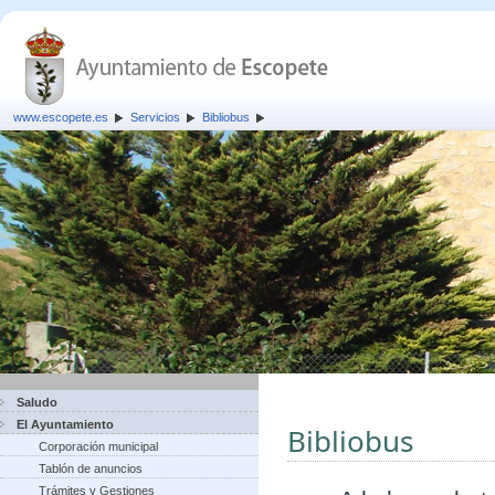
www.escopete.es
Servicios
Bibliobus
Saludo
El Ayuntamiento
Bibliobus
Corporación municipal
Tablón de anuncios
Trámites y Gestiones