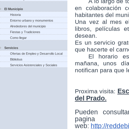
A lo largo de t
en colaboración 
El Municipio
habitantes del munic
Historia
Una vez al mes el
Entorno urbano y monumentos
Alrededores del municipio
libros, películas
Fiestas y Tradiciones
desean.
Como llegar
Es un servicio grat
Servicios
que hacerte el carne
Ofertas de Empleo y Desarrollo Local
El horario e
Bibliobus
mañana, unos día
Servicios Asistenciales y Sociales
notifican para que 
Esc
Proxima visita:
del Prado.
Pueden consulta
pagina
web:
http://reddeb