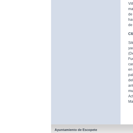
Vi
ma
de
ha
de
CI
Si
ya
(D
Fu
ca
en
pa
de
an
mu
Ac
Ma
Ayuntamiento de Escopete