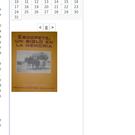
10
11
12
13
14
15
16
17
18
19
20
21
22
23
e
24
25
26
27
28
29
30
e
31
l
a
a
y
e
a
r
e
.
o
d
r
e
e
e