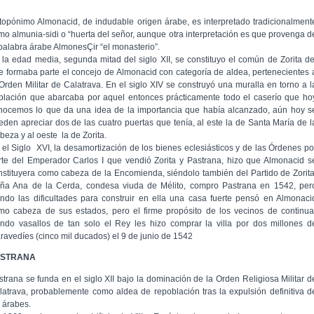
 topónimo Almonacid, de indudable origen árabe, es interpretado tradicionalment
mo almunia-sidi o “huerta del señor, aunque otra interpretación es que provenga d
 palabra árabe AlmonesÇir “el monasterio”.
 la edad media, segunda mitad del siglo XII, se constituyo el común de Zorita de
e formaba parte el concejo de Almonacid con categoría de aldea, pertenecientes 
 Orden Militar de Calatrava. En el siglo XIV se construyó una muralla en torno a l
blación que abarcaba por aquel entonces prácticamente todo el caserío que ho
nocemos lo que da una idea de la importancia que había alcanzado, aún hoy s
eden apreciar dos de las cuatro puertas que tenía, al este la de Santa María de l
beza y al oeste la de Zorita.
 el Siglo XVI, la desamortización de los bienes eclesiásticos y de las Órdenes po
rte del Emperador Carlos I que vendió Zorita y Pastrana, hizo que Almonacid s
nstituyera como cabeza de la Encomienda, siéndolo también del Partido de Zorita
ña Ana de la Cerda, condesa viuda de Mélito, compro Pastrana en 1542, per
endo las dificultades para construir en ella una casa fuerte pensó en Almonaci
mo cabeza de sus estados, pero el firme propósito de los vecinos de continua
endo vasallos de tan solo el Rey les hizo comprar la villa por dos millones d
ravedíes (cinco mil ducados) el 9 de junio de 1542
ASTRANA
strana se funda en el siglo XII bajo la dominación de la Orden Religiosa Militar d
latrava, probablemente como aldea de repoblación tras la expulsión definitiva d
s árabes.