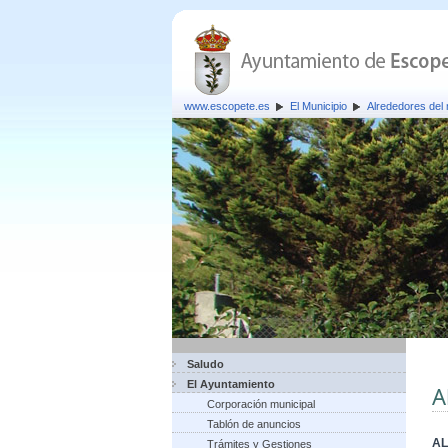
www.escopete.es
El Municipio
Alrededores del 
Saludo
El Ayuntamiento
A
Corporación municipal
Tablón de anuncios
AL
Trámites y Gestiones