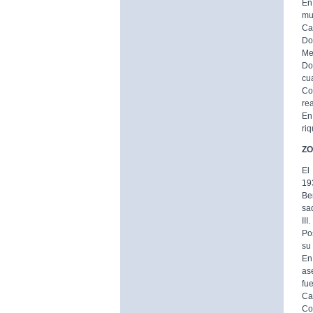
En
mur
Ca
Do
Me
Do
cu
Co
rea
En
riq
ZO
El
19
Be
sa
III.
Po
su
En
as
fu
Cal
Co