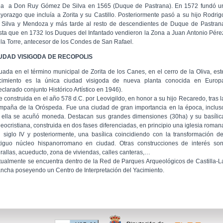
lla a Don Ruy Gómez De Silva en 1565 (Duque de Pastrana). En 1572 fundó u
yorazgo que incluía a Zorita y su Castillo. Posteriormente pasó a su hijo Rodrig
 Silva y Mendoza y más tarde al resto de descendientes de Duque de Pastran
sta que en 1732 los Duques del Infantado vendieron la Zona a Juan Antonio Pére
 la Torre, antecesor de los Condes de San Rafael.
UDAD VISIGODA DE RECOPOLIS
tuada en el término municipal de Zorita de los Canes, en el cerro de la Oliva, est
cimiento es la única ciudad visigoda de nueva planta conocida en Europ
eclarado conjunto Histórico Artístico en 1946).
e construida en el año 578 d.C. por Leovigildo, en honor a su hijo Recaredo, tras l
mpaña de la Oróspeda. Fue una ciudad de gran importancia en la época, inclus
 ella se acuñó moneda. Destacan sus grandes dimensiones (30ha) y su basílic
leocristiana, construida en dos fases diferenciadas, en principio una iglesia roman
l siglo IV y posteriormente, una basílica coincidiendo con la transformación de
tiguo núcleo hispanorromano en ciudad. Otras construcciones de interés son
rallas, acueducto, zona de viviendas, calles canteras,…
tualmente se encuentra dentro de la Red de Parques Arqueológicos de Castilla-L
ncha poseyendo un Centro de Interpretación del Yacimiento.