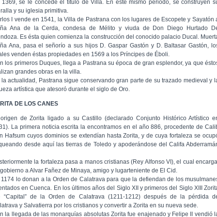
 1369, se le concede el título de Villa. En éste mismo periodo, se construyen s
alla y su iglesia primitiva.
rlos I vende en 1541, la Villa de Pastrana con los lugares de Escopete y Sayatón 
ña Ana de la Cerda, condesa de Mélito y viuda de Don Diego Hurtado D
ndoza. Es ésta quien comienza la construcción del conocido palacio Ducal. Muert
ña Ana, pasa el señorío a sus hijos D. Gaspar Gastón y D. Baltasar Gastón, lo
ales venden éstas propiedades en 1569 a los Príncipes de Éboli.
n los primeros Duques, llega a Pastrana su época de gran esplendor, ya que ésto
lizan grandes obras en la villa.
 la actualidad, Pastrana sigue conservando gran parte de su trazado medieval y l
ueza artística que atesoró durante el siglo de Oro.
RITA DE LOS CANES
 origen de Zorita ligado a su Castillo (declarado Conjunto Histórico Artístico e
31). La primera noticia escrita la encontramos en el año 886, procedente de Cali
n Hafsum cuyos dominios se extendían hasta Zorita, y de cuya fortaleza se ocup
queando desde aquí las tierras de Toledo y apoderándose del Califa Abderramá
steriormente la fortaleza pasa a manos cristianas (Rey Alfonso VI), el cual encarg
 gobierno a Alvar Fañez de Minaya, amigo y lugarteniente de El Cid.
 1174 lo donan a la Orden de Calatrava para que la defiendan de los musulmane
entados en Cuenca. En los últimos años del Siglo XII y primeros del Siglo XIII Zorit
e “Capital” de la Orden de Calatrava (1211-1212) después de la pérdida d
atrava y Salvatierra por los cristianos y convertir a Zorita en su nueva sede.
n la llegada de las monarquías absolutas Zorita fue enajenado y Felipe II vendió l