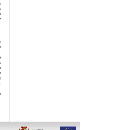
n
o
a
z
e
a
a
o
a
a
l
:
a