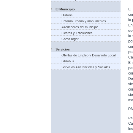
El
El Municipio
co
Historia
la
Entorno urbano y monumentos
En
Alrededores del municipio
qu
Fiestas y Tradiciones
la
Como llegar
po
co
Servicios
pu
Ofertas de Empleo y Desarrollo Local
Ca
Bibliobus
En
Servicios Asistenciales y Sociales
pa
co
Do
vi
co
si
ma
P
Pa
Ca
lo