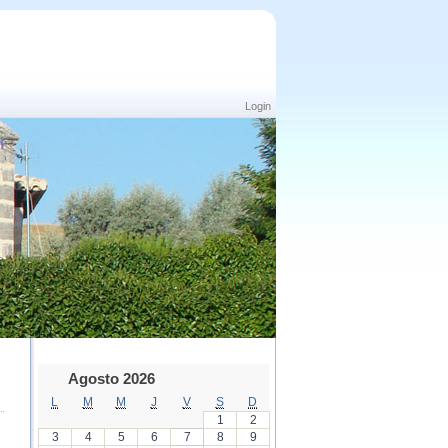
Login
Agosto 2026
L
M
M
J
V
S
D
1
2
3
4
5
6
7
8
9