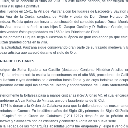
 1369, se le concede el título de Villa. En éste mismo periodo, se construyen s
alla y su iglesia primitiva.
rlos I vende en 1541, la Villa de Pastrana con los lugares de Escopete y Sayatón 
ña Ana de la Cerda, condesa de Mélito y viuda de Don Diego Hurtado D
ndoza. Es ésta quien comienza la construcción del conocido palacio Ducal. Muert
ña Ana, pasa el señorío a sus hijos D. Gaspar Gastón y D. Baltasar Gastón, lo
ales venden éstas propiedades en 1569 a los Príncipes de Éboli.
n los primeros Duques, llega a Pastrana su época de gran esplendor, ya que ésto
lizan grandes obras en la villa.
 la actualidad, Pastrana sigue conservando gran parte de su trazado medieval y l
ueza artística que atesoró durante el siglo de Oro.
RITA DE LOS CANES
 origen de Zorita ligado a su Castillo (declarado Conjunto Histórico Artístico e
31). La primera noticia escrita la encontramos en el año 886, procedente de Cali
n Hafsum cuyos dominios se extendían hasta Zorita, y de cuya fortaleza se ocup
queando desde aquí las tierras de Toledo y apoderándose del Califa Abderramá
steriormente la fortaleza pasa a manos cristianas (Rey Alfonso VI), el cual encarg
 gobierno a Alvar Fañez de Minaya, amigo y lugarteniente de El Cid.
 1174 lo donan a la Orden de Calatrava para que la defiendan de los musulmane
entados en Cuenca. En los últimos años del Siglo XII y primeros del Siglo XIII Zorit
e “Capital” de la Orden de Calatrava (1211-1212) después de la pérdida d
atrava y Salvatierra por los cristianos y convertir a Zorita en su nueva sede.
n la llegada de las monarquías absolutas Zorita fue enajenado y Felipe II vendió l