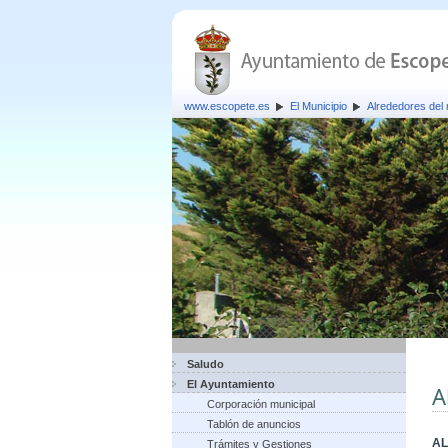
www.escopete.es
El Municipio
Alrededores del 
Saludo
El Ayuntamiento
A
Corporación municipal
Tablón de anuncios
AL
Trámites y Gestiones