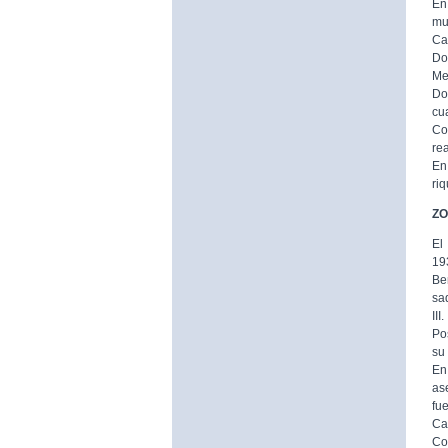
En
mur
Ca
Do
Me
Do
cu
Co
rea
En
riq
ZO
El
19
Be
sa
III.
Po
su
En
as
fu
Cal
Co