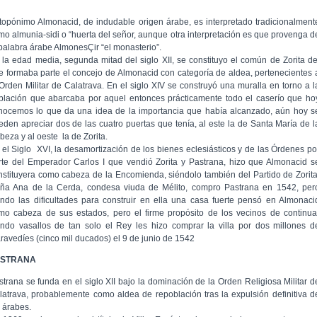
 topónimo Almonacid, de indudable origen árabe, es interpretado tradicionalment
mo almunia-sidi o “huerta del señor, aunque otra interpretación es que provenga d
 palabra árabe AlmonesÇir “el monasterio”.
 la edad media, segunda mitad del siglo XII, se constituyo el común de Zorita de
e formaba parte el concejo de Almonacid con categoría de aldea, pertenecientes 
 Orden Militar de Calatrava. En el siglo XIV se construyó una muralla en torno a l
blación que abarcaba por aquel entonces prácticamente todo el caserío que ho
nocemos lo que da una idea de la importancia que había alcanzado, aún hoy s
eden apreciar dos de las cuatro puertas que tenía, al este la de Santa María de l
beza y al oeste la de Zorita.
 el Siglo XVI, la desamortización de los bienes eclesiásticos y de las Órdenes po
rte del Emperador Carlos I que vendió Zorita y Pastrana, hizo que Almonacid s
nstituyera como cabeza de la Encomienda, siéndolo también del Partido de Zorita
ña Ana de la Cerda, condesa viuda de Mélito, compro Pastrana en 1542, per
endo las dificultades para construir en ella una casa fuerte pensó en Almonaci
mo cabeza de sus estados, pero el firme propósito de los vecinos de continua
endo vasallos de tan solo el Rey les hizo comprar la villa por dos millones d
ravedíes (cinco mil ducados) el 9 de junio de 1542
ASTRANA
strana se funda en el siglo XII bajo la dominación de la Orden Religiosa Militar d
latrava, probablemente como aldea de repoblación tras la expulsión definitiva d
s árabes.