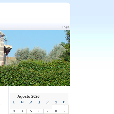
Login
Agosto 2026
L
M
M
J
V
S
D
1
2
3
4
5
6
7
8
9