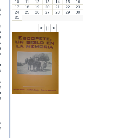
10
11
12
13
14
15
16
17
18
19
20
21
22
23
e
24
25
26
27
28
29
30
e
31
l
a
a
y
e
a
r
e
.
o
d
r
e
e
e