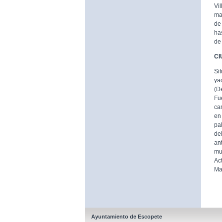
Vi
ma
de
ha
de
CI
Si
ya
(D
Fu
ca
en
pa
de
an
mu
Ac
Ma
Ayuntamiento de Escopete