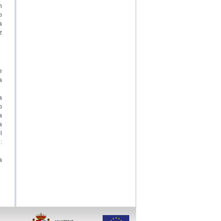
n
o
a
z
e
a
a
o
a
a
l
:
a