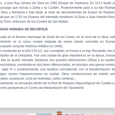
lla a Don Ruy Gómez De Silva en 1565 (Duque de Pastrana). En 1572 fundó u
yorazgo que incluía a Zorita y su Castillo. Posteriormente pasó a su hijo Rodrig
 Silva y Mendoza y más tarde al resto de descendientes de Duque de Pastran
sta que en 1732 los Duques del Infantado vendieron la Zona a Juan Antonio Pére
 la Torre, antecesor de los Condes de San Rafael.
UDAD VISIGODA DE RECOPOLIS
tuada en el término municipal de Zorita de los Canes, en el cerro de la Oliva, est
cimiento es la única ciudad visigoda de nueva planta conocida en Europ
eclarado conjunto Histórico Artístico en 1946).
e construida en el año 578 d.C. por Leovigildo, en honor a su hijo Recaredo, tras l
mpaña de la Oróspeda. Fue una ciudad de gran importancia en la época, inclus
 ella se acuñó moneda. Destacan sus grandes dimensiones (30ha) y su basílic
leocristiana, construida en dos fases diferenciadas, en principio una iglesia roman
l siglo IV y posteriormente, una basílica coincidiendo con la transformación de
tiguo núcleo hispanorromano en ciudad. Otras construcciones de interés son
rallas, acueducto, zona de viviendas, calles canteras,…
tualmente se encuentra dentro de la Red de Parques Arqueológicos de Castilla-L
ncha poseyendo un Centro de Interpretación del Yacimiento.