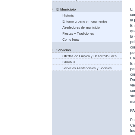
El
El Municipio
co
Historia
la
Entorno urbano y monumentos
En
Alrededores del municipio
qu
Fiestas y Tradiciones
la
Como llegar
po
co
Servicios
pu
Ofertas de Empleo y Desarrollo Local
Ca
Bibliobus
En
Servicios Asistenciales y Sociales
pa
co
Do
vi
co
si
ma
P
Pa
Ca
lo