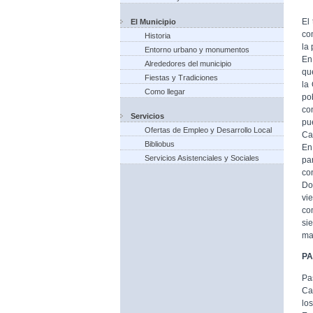
El
El Municipio
co
Historia
la
Entorno urbano y monumentos
En
Alrededores del municipio
qu
Fiestas y Tradiciones
la
Como llegar
po
co
Servicios
pu
Ofertas de Empleo y Desarrollo Local
Ca
Bibliobus
En
Servicios Asistenciales y Sociales
pa
co
Do
vi
co
si
ma
P
Pa
Ca
lo