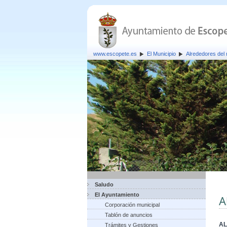
www.escopete.es
El Municipio
Alrededores del 
Saludo
El Ayuntamiento
A
Corporación municipal
Tablón de anuncios
AL
Trámites y Gestiones