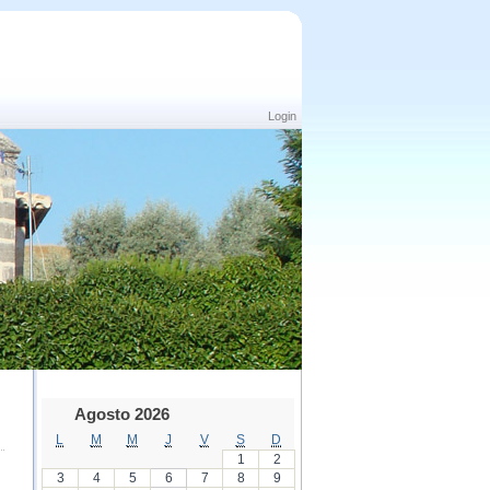
Login
Agosto 2026
L
M
M
J
V
S
D
1
2
3
4
5
6
7
8
9