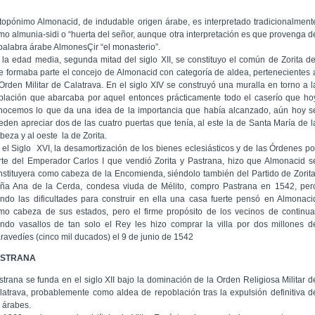
 topónimo Almonacid, de indudable origen árabe, es interpretado tradicionalment
mo almunia-sidi o “huerta del señor, aunque otra interpretación es que provenga d
 palabra árabe AlmonesÇir “el monasterio”.
 la edad media, segunda mitad del siglo XII, se constituyo el común de Zorita de
e formaba parte el concejo de Almonacid con categoría de aldea, pertenecientes 
 Orden Militar de Calatrava. En el siglo XIV se construyó una muralla en torno a l
blación que abarcaba por aquel entonces prácticamente todo el caserío que ho
nocemos lo que da una idea de la importancia que había alcanzado, aún hoy s
eden apreciar dos de las cuatro puertas que tenía, al este la de Santa María de l
beza y al oeste la de Zorita.
 el Siglo XVI, la desamortización de los bienes eclesiásticos y de las Órdenes po
rte del Emperador Carlos I que vendió Zorita y Pastrana, hizo que Almonacid s
nstituyera como cabeza de la Encomienda, siéndolo también del Partido de Zorita
ña Ana de la Cerda, condesa viuda de Mélito, compro Pastrana en 1542, per
endo las dificultades para construir en ella una casa fuerte pensó en Almonaci
mo cabeza de sus estados, pero el firme propósito de los vecinos de continua
endo vasallos de tan solo el Rey les hizo comprar la villa por dos millones d
ravedíes (cinco mil ducados) el 9 de junio de 1542
ASTRANA
strana se funda en el siglo XII bajo la dominación de la Orden Religiosa Militar d
latrava, probablemente como aldea de repoblación tras la expulsión definitiva d
s árabes.