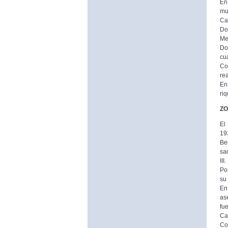
En
mur
Ca
Do
Me
Do
cu
Co
rea
En
riq
ZO
El
19
Be
sa
III.
Po
su
En
as
fu
Cal
Co