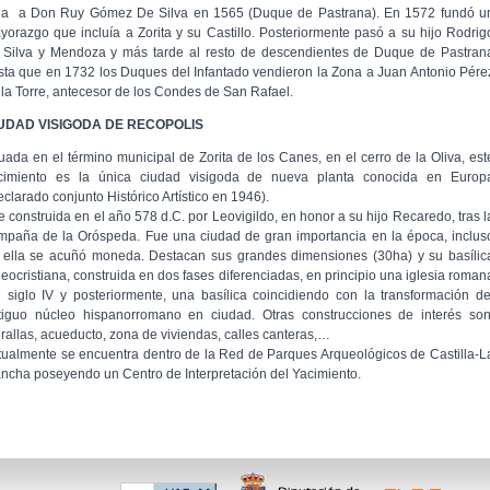
lla a Don Ruy Gómez De Silva en 1565 (Duque de Pastrana). En 1572 fundó u
yorazgo que incluía a Zorita y su Castillo. Posteriormente pasó a su hijo Rodrig
 Silva y Mendoza y más tarde al resto de descendientes de Duque de Pastran
sta que en 1732 los Duques del Infantado vendieron la Zona a Juan Antonio Pére
 la Torre, antecesor de los Condes de San Rafael.
UDAD VISIGODA DE RECOPOLIS
tuada en el término municipal de Zorita de los Canes, en el cerro de la Oliva, est
cimiento es la única ciudad visigoda de nueva planta conocida en Europ
eclarado conjunto Histórico Artístico en 1946).
e construida en el año 578 d.C. por Leovigildo, en honor a su hijo Recaredo, tras l
mpaña de la Oróspeda. Fue una ciudad de gran importancia en la época, inclus
 ella se acuñó moneda. Destacan sus grandes dimensiones (30ha) y su basílic
leocristiana, construida en dos fases diferenciadas, en principio una iglesia roman
l siglo IV y posteriormente, una basílica coincidiendo con la transformación de
tiguo núcleo hispanorromano en ciudad. Otras construcciones de interés son
rallas, acueducto, zona de viviendas, calles canteras,…
tualmente se encuentra dentro de la Red de Parques Arqueológicos de Castilla-L
ncha poseyendo un Centro de Interpretación del Yacimiento.