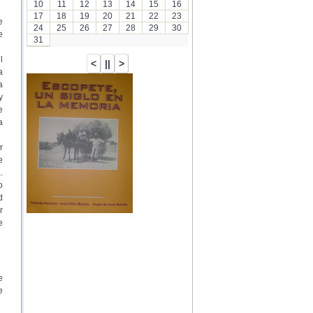
10
11
12
13
14
15
16
17
18
19
20
21
22
23
e
24
25
26
27
28
29
30
e
31
l
a
a
y
e
a
r
e
.
o
d
r
e
e
e