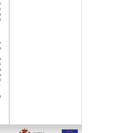
n
o
a
z
e
a
a
o
a
a
l
:
a