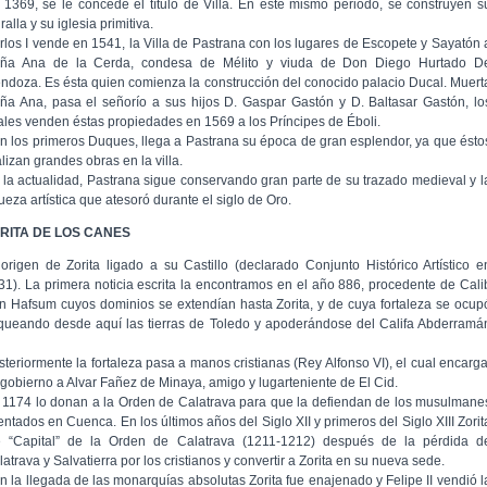
 1369, se le concede el título de Villa. En éste mismo periodo, se construyen s
alla y su iglesia primitiva.
rlos I vende en 1541, la Villa de Pastrana con los lugares de Escopete y Sayatón 
ña Ana de la Cerda, condesa de Mélito y viuda de Don Diego Hurtado D
ndoza. Es ésta quien comienza la construcción del conocido palacio Ducal. Muert
ña Ana, pasa el señorío a sus hijos D. Gaspar Gastón y D. Baltasar Gastón, lo
ales venden éstas propiedades en 1569 a los Príncipes de Éboli.
n los primeros Duques, llega a Pastrana su época de gran esplendor, ya que ésto
lizan grandes obras en la villa.
 la actualidad, Pastrana sigue conservando gran parte de su trazado medieval y l
ueza artística que atesoró durante el siglo de Oro.
RITA DE LOS CANES
 origen de Zorita ligado a su Castillo (declarado Conjunto Histórico Artístico e
31). La primera noticia escrita la encontramos en el año 886, procedente de Cali
n Hafsum cuyos dominios se extendían hasta Zorita, y de cuya fortaleza se ocup
queando desde aquí las tierras de Toledo y apoderándose del Califa Abderramá
steriormente la fortaleza pasa a manos cristianas (Rey Alfonso VI), el cual encarg
 gobierno a Alvar Fañez de Minaya, amigo y lugarteniente de El Cid.
 1174 lo donan a la Orden de Calatrava para que la defiendan de los musulmane
entados en Cuenca. En los últimos años del Siglo XII y primeros del Siglo XIII Zorit
e “Capital” de la Orden de Calatrava (1211-1212) después de la pérdida d
atrava y Salvatierra por los cristianos y convertir a Zorita en su nueva sede.
n la llegada de las monarquías absolutas Zorita fue enajenado y Felipe II vendió l