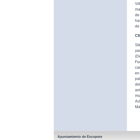
Vi
ma
de
ha
de
CI
Si
ya
(D
Fu
ca
en
pa
de
an
mu
Ac
Ma
Ayuntamiento de Escopete