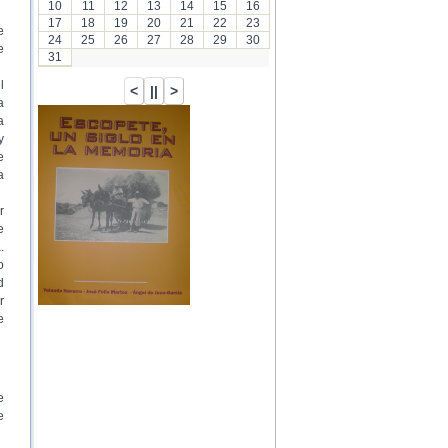
10
11
12
13
14
15
16
17
18
19
20
21
22
23
e
24
25
26
27
28
29
30
e
31
l
a
a
y
e
a
r
e
.
o
d
r
e
e
e