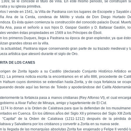
 1369, se le concede el título de Villa. En éste mismo periodo, se construyen s
alla y su iglesia primitiva.
rlos I vende en 1541, la Villa de Pastrana con los lugares de Escopete y Sayatón 
ña Ana de la Cerda, condesa de Mélito y viuda de Don Diego Hurtado D
ndoza. Es ésta quien comienza la construcción del conocido palacio Ducal. Muert
ña Ana, pasa el señorío a sus hijos D. Gaspar Gastón y D. Baltasar Gastón, lo
ales venden éstas propiedades en 1569 a los Príncipes de Éboli.
n los primeros Duques, llega a Pastrana su época de gran esplendor, ya que ésto
lizan grandes obras en la villa.
 la actualidad, Pastrana sigue conservando gran parte de su trazado medieval y l
ueza artística que atesoró durante el siglo de Oro.
RITA DE LOS CANES
 origen de Zorita ligado a su Castillo (declarado Conjunto Histórico Artístico e
31). La primera noticia escrita la encontramos en el año 886, procedente de Cali
n Hafsum cuyos dominios se extendían hasta Zorita, y de cuya fortaleza se ocup
queando desde aquí las tierras de Toledo y apoderándose del Califa Abderramá
steriormente la fortaleza pasa a manos cristianas (Rey Alfonso VI), el cual encarg
 gobierno a Alvar Fañez de Minaya, amigo y lugarteniente de El Cid.
 1174 lo donan a la Orden de Calatrava para que la defiendan de los musulmane
entados en Cuenca. En los últimos años del Siglo XII y primeros del Siglo XIII Zorit
e “Capital” de la Orden de Calatrava (1211-1212) después de la pérdida d
atrava y Salvatierra por los cristianos y convertir a Zorita en su nueva sede.
n la llegada de las monarquías absolutas Zorita fue enajenado y Felipe II vendió l