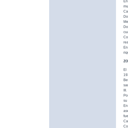
En
mur
Ca
Do
Me
Do
cu
Co
rea
En
riq
ZO
El
19
Be
sa
III.
Po
su
En
as
fu
Cal
Co