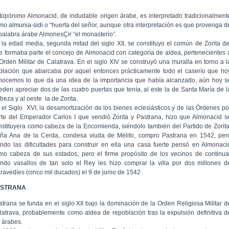
 topónimo Almonacid, de indudable origen árabe, es interpretado tradicionalment
mo almunia-sidi o “huerta del señor, aunque otra interpretación es que provenga d
 palabra árabe AlmonesÇir “el monasterio”.
 la edad media, segunda mitad del siglo XII, se constituyo el común de Zorita de
e formaba parte el concejo de Almonacid con categoría de aldea, pertenecientes 
 Orden Militar de Calatrava. En el siglo XIV se construyó una muralla en torno a l
blación que abarcaba por aquel entonces prácticamente todo el caserío que ho
nocemos lo que da una idea de la importancia que había alcanzado, aún hoy s
eden apreciar dos de las cuatro puertas que tenía, al este la de Santa María de l
beza y al oeste la de Zorita.
 el Siglo XVI, la desamortización de los bienes eclesiásticos y de las Órdenes po
rte del Emperador Carlos I que vendió Zorita y Pastrana, hizo que Almonacid s
nstituyera como cabeza de la Encomienda, siéndolo también del Partido de Zorita
ña Ana de la Cerda, condesa viuda de Mélito, compro Pastrana en 1542, per
endo las dificultades para construir en ella una casa fuerte pensó en Almonaci
mo cabeza de sus estados, pero el firme propósito de los vecinos de continua
endo vasallos de tan solo el Rey les hizo comprar la villa por dos millones d
ravedíes (cinco mil ducados) el 9 de junio de 1542
ASTRANA
strana se funda en el siglo XII bajo la dominación de la Orden Religiosa Militar d
latrava, probablemente como aldea de repoblación tras la expulsión definitiva d
s árabes.