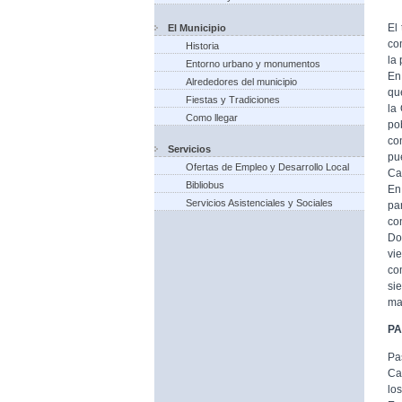
El
El Municipio
co
Historia
la
Entorno urbano y monumentos
En
Alrededores del municipio
qu
Fiestas y Tradiciones
la
Como llegar
po
co
Servicios
pu
Ofertas de Empleo y Desarrollo Local
Ca
Bibliobus
En
Servicios Asistenciales y Sociales
pa
co
Do
vi
co
si
ma
P
Pa
Ca
lo