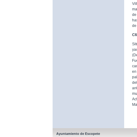
Vi
ma
de
ha
de
CI
Si
ya
(D
Fu
ca
en
pa
de
an
mu
Ac
Ma
Ayuntamiento de Escopete