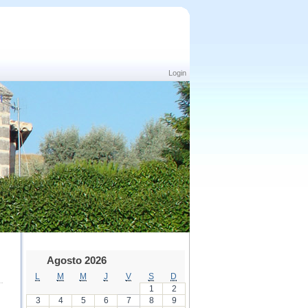
Login
Agosto 2026
L
M
M
J
V
S
D
1
2
3
4
5
6
7
8
9