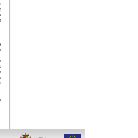
n
o
a
z
e
a
a
o
a
a
l
:
a