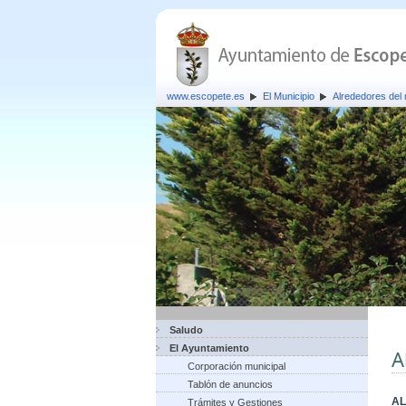
www.escopete.es
El Municipio
Alrededores del 
Saludo
El Ayuntamiento
A
Corporación municipal
Tablón de anuncios
AL
Trámites y Gestiones