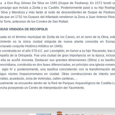
lla a Don Ruy Gómez De Silva en 1565 (Duque de Pastrana). En 1572 fundó u
yorazgo que incluía a Zorita y su Castillo. Posteriormente pasó a su hijo Rodrig
 Silva y Mendoza y más tarde al resto de descendientes de Duque de Pastran
sta que en 1732 los Duques del Infantado vendieron la Zona a Juan Antonio Pére
 la Torre, antecesor de los Condes de San Rafael.
UDAD VISIGODA DE RECOPOLIS
tuada en el término municipal de Zorita de los Canes, en el cerro de la Oliva, est
cimiento es la única ciudad visigoda de nueva planta conocida en Europ
eclarado conjunto Histórico Artístico en 1946).
e construida en el año 578 d.C. por Leovigildo, en honor a su hijo Recaredo, tras l
mpaña de la Oróspeda. Fue una ciudad de gran importancia en la época, inclus
 ella se acuñó moneda. Destacan sus grandes dimensiones (30ha) y su basílic
leocristiana, construida en dos fases diferenciadas, en principio una iglesia roman
l siglo IV y posteriormente, una basílica coincidiendo con la transformación de
tiguo núcleo hispanorromano en ciudad. Otras construcciones de interés son
rallas, acueducto, zona de viviendas, calles canteras,…
tualmente se encuentra dentro de la Red de Parques Arqueológicos de Castilla-L
ncha poseyendo un Centro de Interpretación del Yacimiento.