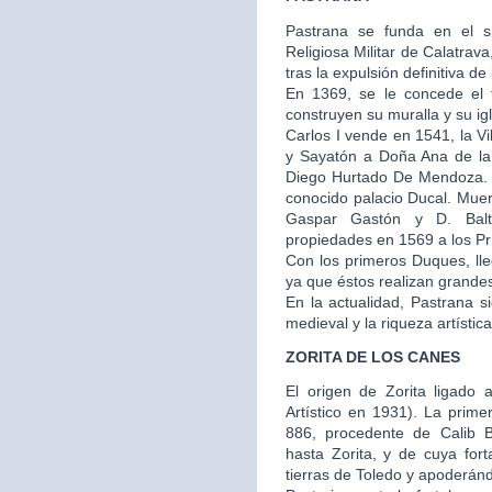
Pastrana se funda en el s
Religiosa Militar de Calatra
tras la expulsión definitiva de
En 1369, se le concede el t
construyen su muralla y su igl
Carlos I vende en 1541, la V
y Sayatón a Doña Ana de la
Diego Hurtado De Mendoza. E
conocido palacio Ducal. Muer
Gaspar Gastón y D. Balt
propiedades en 1569 a los Prí
Con los primeros Duques, ll
ya que éstos realizan grandes 
En la actualidad, Pastrana 
medieval y la riqueza artístic
ZORITA DE LOS CANES
El origen de Zorita ligado a
Artístico en 1931). La prime
886, procedente de Calib 
hasta Zorita, y de cuya fo
tierras de Toledo y apoderánd