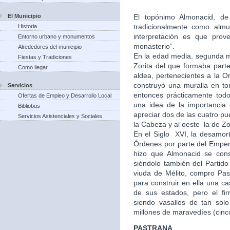
El Municipio
El topónimo Almonacid, de 
tradicionalmente como almu
Historia
interpretación es que prov
Entorno urbano y monumentos
monasterio”.
Alrededores del municipio
En la edad media, segunda mi
Fiestas y Tradiciones
Zorita del que formaba part
Como llegar
aldea, pertenecientes a la Or
construyó una muralla en to
Servicios
entonces prácticamente tod
Ofertas de Empleo y Desarrollo Local
una idea de la importancia
Bibliobus
apreciar dos de las cuatro pu
Servicios Asistenciales y Sociales
la Cabeza y al oeste la de Zo
En el Siglo XVI, la desamort
Órdenes por parte del Empera
hizo que Almonacid se con
siéndolo también del Partid
viuda de Mélito, compro Past
para construir en ella una 
de sus estados, pero el fi
siendo vasallos de tan solo
millones de maravedíes (cinc
PASTRANA