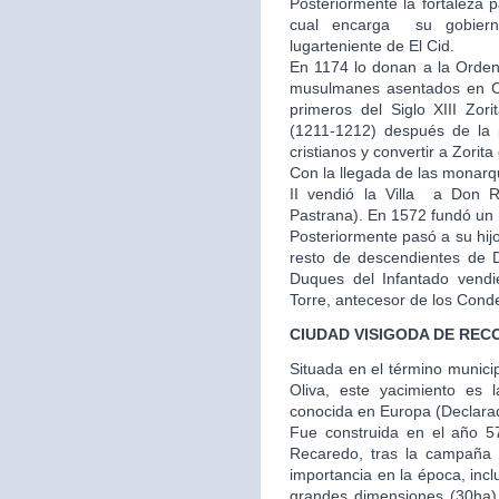
Posteriormente la fortaleza 
cual encarga su gobier
lugarteniente de El Cid.
En 1174 lo donan a la Orden
musulmanes asentados en Cu
primeros del Siglo XIII Zor
(1211-1212) después de la p
cristianos y convertir a Zorit
Con la llegada de las monarq
II vendió la Villa a Don
Pastrana). En 1572 fundó un m
Posteriormente pasó a su hij
resto de descendientes de 
Duques del Infantado vendi
Torre, antecesor de los Cond
CIUDAD VISIGODA DE REC
Situada en el término municip
Oliva, este yacimiento es 
conocida en Europa (Declarado
Fue construida en el año 57
Recaredo, tras la campaña
importancia en la época, inc
grandes dimensiones (30ha) y