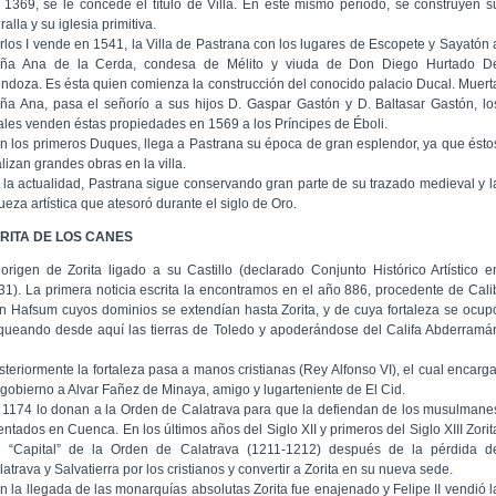
 1369, se le concede el título de Villa. En éste mismo periodo, se construyen s
alla y su iglesia primitiva.
rlos I vende en 1541, la Villa de Pastrana con los lugares de Escopete y Sayatón 
ña Ana de la Cerda, condesa de Mélito y viuda de Don Diego Hurtado D
ndoza. Es ésta quien comienza la construcción del conocido palacio Ducal. Muert
ña Ana, pasa el señorío a sus hijos D. Gaspar Gastón y D. Baltasar Gastón, lo
ales venden éstas propiedades en 1569 a los Príncipes de Éboli.
n los primeros Duques, llega a Pastrana su época de gran esplendor, ya que ésto
lizan grandes obras en la villa.
 la actualidad, Pastrana sigue conservando gran parte de su trazado medieval y l
ueza artística que atesoró durante el siglo de Oro.
RITA DE LOS CANES
 origen de Zorita ligado a su Castillo (declarado Conjunto Histórico Artístico e
31). La primera noticia escrita la encontramos en el año 886, procedente de Cali
n Hafsum cuyos dominios se extendían hasta Zorita, y de cuya fortaleza se ocup
queando desde aquí las tierras de Toledo y apoderándose del Califa Abderramá
steriormente la fortaleza pasa a manos cristianas (Rey Alfonso VI), el cual encarg
 gobierno a Alvar Fañez de Minaya, amigo y lugarteniente de El Cid.
 1174 lo donan a la Orden de Calatrava para que la defiendan de los musulmane
entados en Cuenca. En los últimos años del Siglo XII y primeros del Siglo XIII Zorit
e “Capital” de la Orden de Calatrava (1211-1212) después de la pérdida d
atrava y Salvatierra por los cristianos y convertir a Zorita en su nueva sede.
n la llegada de las monarquías absolutas Zorita fue enajenado y Felipe II vendió l