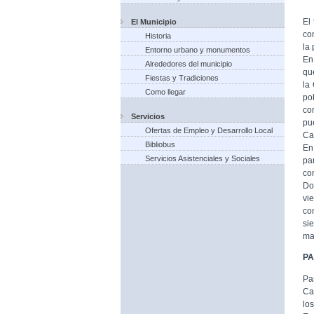
El
El Municipio
co
Historia
la
Entorno urbano y monumentos
En
Alrededores del municipio
qu
Fiestas y Tradiciones
la
Como llegar
po
co
Servicios
pu
Ofertas de Empleo y Desarrollo Local
Ca
Bibliobus
En
Servicios Asistenciales y Sociales
pa
co
Do
vi
co
si
ma
P
Pa
Ca
lo