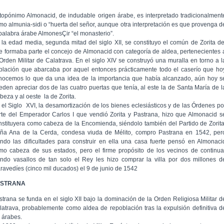
 topónimo Almonacid, de indudable origen árabe, es interpretado tradicionalment
mo almunia-sidi o “huerta del señor, aunque otra interpretación es que provenga d
 palabra árabe AlmonesÇir “el monasterio”.
 la edad media, segunda mitad del siglo XII, se constituyo el común de Zorita de
e formaba parte el concejo de Almonacid con categoría de aldea, pertenecientes 
 Orden Militar de Calatrava. En el siglo XIV se construyó una muralla en torno a l
blación que abarcaba por aquel entonces prácticamente todo el caserío que ho
nocemos lo que da una idea de la importancia que había alcanzado, aún hoy s
eden apreciar dos de las cuatro puertas que tenía, al este la de Santa María de l
beza y al oeste la de Zorita.
 el Siglo XVI, la desamortización de los bienes eclesiásticos y de las Órdenes po
rte del Emperador Carlos I que vendió Zorita y Pastrana, hizo que Almonacid s
nstituyera como cabeza de la Encomienda, siéndolo también del Partido de Zorita
ña Ana de la Cerda, condesa viuda de Mélito, compro Pastrana en 1542, per
endo las dificultades para construir en ella una casa fuerte pensó en Almonaci
mo cabeza de sus estados, pero el firme propósito de los vecinos de continua
endo vasallos de tan solo el Rey les hizo comprar la villa por dos millones d
ravedíes (cinco mil ducados) el 9 de junio de 1542
ASTRANA
strana se funda en el siglo XII bajo la dominación de la Orden Religiosa Militar d
latrava, probablemente como aldea de repoblación tras la expulsión definitiva d
s árabes.