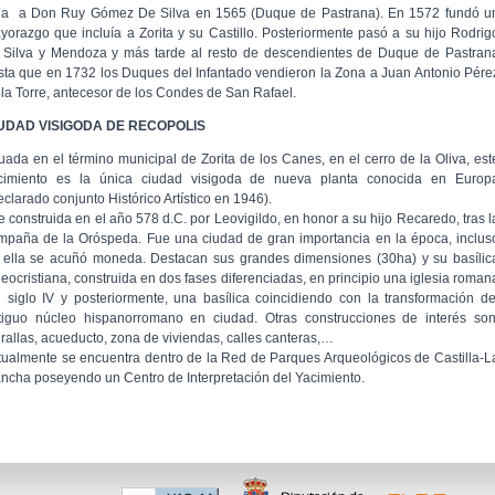
lla a Don Ruy Gómez De Silva en 1565 (Duque de Pastrana). En 1572 fundó u
yorazgo que incluía a Zorita y su Castillo. Posteriormente pasó a su hijo Rodrig
 Silva y Mendoza y más tarde al resto de descendientes de Duque de Pastran
sta que en 1732 los Duques del Infantado vendieron la Zona a Juan Antonio Pére
 la Torre, antecesor de los Condes de San Rafael.
UDAD VISIGODA DE RECOPOLIS
tuada en el término municipal de Zorita de los Canes, en el cerro de la Oliva, est
cimiento es la única ciudad visigoda de nueva planta conocida en Europ
eclarado conjunto Histórico Artístico en 1946).
e construida en el año 578 d.C. por Leovigildo, en honor a su hijo Recaredo, tras l
mpaña de la Oróspeda. Fue una ciudad de gran importancia en la época, inclus
 ella se acuñó moneda. Destacan sus grandes dimensiones (30ha) y su basílic
leocristiana, construida en dos fases diferenciadas, en principio una iglesia roman
l siglo IV y posteriormente, una basílica coincidiendo con la transformación de
tiguo núcleo hispanorromano en ciudad. Otras construcciones de interés son
rallas, acueducto, zona de viviendas, calles canteras,…
tualmente se encuentra dentro de la Red de Parques Arqueológicos de Castilla-L
ncha poseyendo un Centro de Interpretación del Yacimiento.