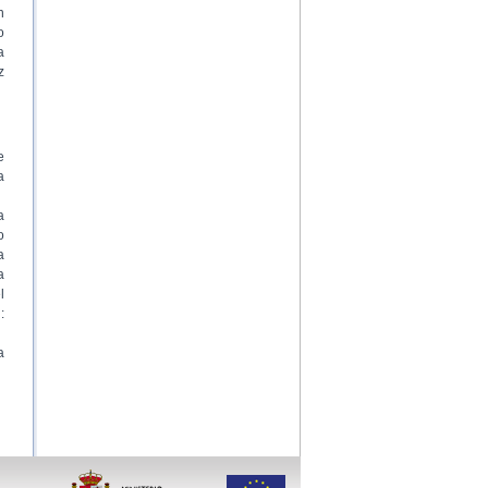
n
o
a
z
e
a
a
o
a
a
l
:
a