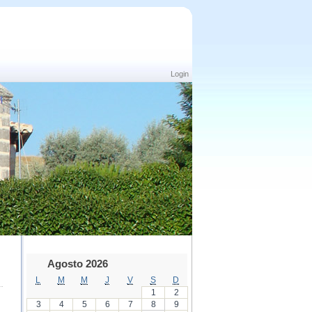
Login
Agosto 2026
L
M
M
J
V
S
D
1
2
3
4
5
6
7
8
9