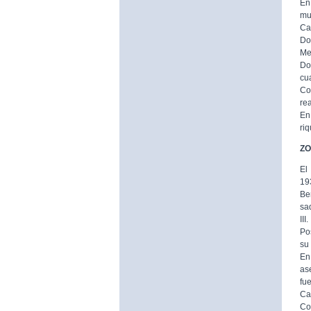
En
mur
Ca
Do
Me
Do
cu
Co
rea
En
riq
ZO
El
19
Be
sa
III.
Po
su
En
as
fu
Cal
Co