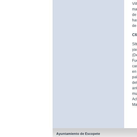
Vi
ma
de
ha
de
CI
Si
ya
(D
Fu
ca
en
pa
de
an
mu
Ac
Ma
Ayuntamiento de Escopete