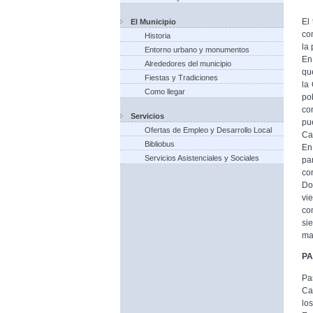
El
El Municipio
co
Historia
la
Entorno urbano y monumentos
En
Alrededores del municipio
qu
Fiestas y Tradiciones
la
Como llegar
po
co
Servicios
pu
Ofertas de Empleo y Desarrollo Local
Ca
Bibliobus
En
Servicios Asistenciales y Sociales
pa
co
Do
vi
co
si
ma
P
Pa
Ca
lo