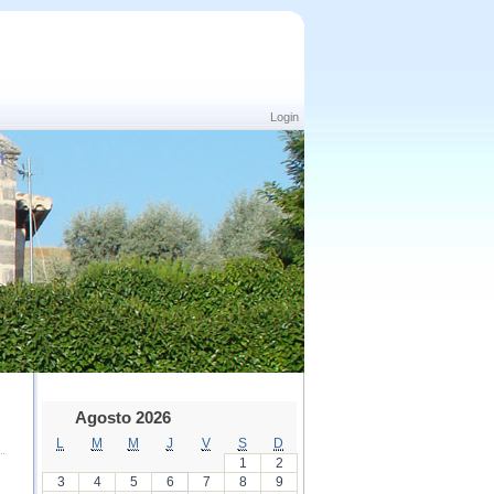
Login
Agosto 2026
L
M
M
J
V
S
D
1
2
3
4
5
6
7
8
9