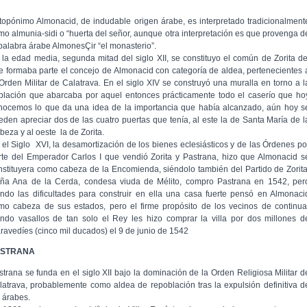
 topónimo Almonacid, de indudable origen árabe, es interpretado tradicionalment
mo almunia-sidi o “huerta del señor, aunque otra interpretación es que provenga d
 palabra árabe AlmonesÇir “el monasterio”.
 la edad media, segunda mitad del siglo XII, se constituyo el común de Zorita de
e formaba parte el concejo de Almonacid con categoría de aldea, pertenecientes 
 Orden Militar de Calatrava. En el siglo XIV se construyó una muralla en torno a l
blación que abarcaba por aquel entonces prácticamente todo el caserío que ho
nocemos lo que da una idea de la importancia que había alcanzado, aún hoy s
eden apreciar dos de las cuatro puertas que tenía, al este la de Santa María de l
beza y al oeste la de Zorita.
 el Siglo XVI, la desamortización de los bienes eclesiásticos y de las Órdenes po
rte del Emperador Carlos I que vendió Zorita y Pastrana, hizo que Almonacid s
nstituyera como cabeza de la Encomienda, siéndolo también del Partido de Zorita
ña Ana de la Cerda, condesa viuda de Mélito, compro Pastrana en 1542, per
endo las dificultades para construir en ella una casa fuerte pensó en Almonaci
mo cabeza de sus estados, pero el firme propósito de los vecinos de continua
endo vasallos de tan solo el Rey les hizo comprar la villa por dos millones d
ravedíes (cinco mil ducados) el 9 de junio de 1542
ASTRANA
strana se funda en el siglo XII bajo la dominación de la Orden Religiosa Militar d
latrava, probablemente como aldea de repoblación tras la expulsión definitiva d
s árabes.