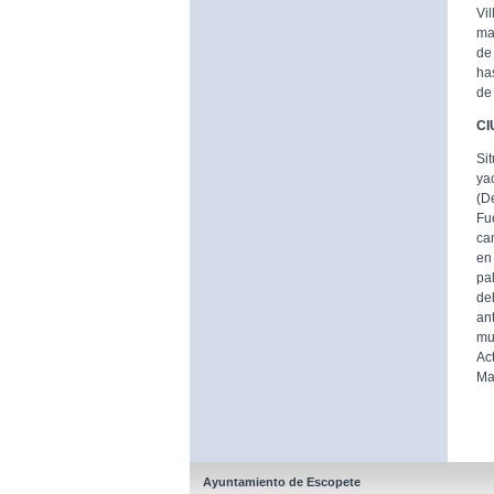
Vi
ma
de
ha
de
CI
Si
ya
(D
Fu
ca
en
pa
de
an
mu
Ac
Ma
Ayuntamiento de Escopete