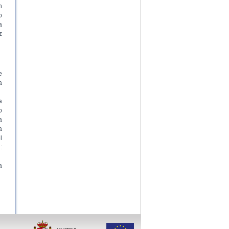
n
o
a
z
e
a
a
o
a
a
l
:
a