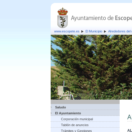
www.escopete.es
El Municipio
Alrededores del 
Saludo
El Ayuntamiento
A
Corporación municipal
Tablón de anuncios
AL
Trámites y Gestiones