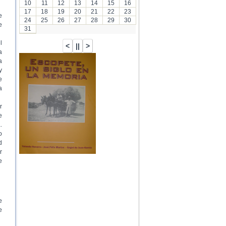
10
11
12
13
14
15
16
17
18
19
20
21
22
23
e
24
25
26
27
28
29
30
e
31
l
a
a
y
e
a
r
e
.
o
d
r
e
e
e