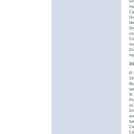
En
mur
Ca
Do
Me
Do
cu
Co
rea
En
riq
ZO
El
19
Be
sa
III.
Po
su
En
as
fu
Cal
Co