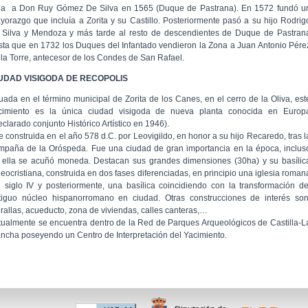
lla a Don Ruy Gómez De Silva en 1565 (Duque de Pastrana). En 1572 fundó u
yorazgo que incluía a Zorita y su Castillo. Posteriormente pasó a su hijo Rodrig
 Silva y Mendoza y más tarde al resto de descendientes de Duque de Pastran
sta que en 1732 los Duques del Infantado vendieron la Zona a Juan Antonio Pére
 la Torre, antecesor de los Condes de San Rafael.
UDAD VISIGODA DE RECOPOLIS
tuada en el término municipal de Zorita de los Canes, en el cerro de la Oliva, est
cimiento es la única ciudad visigoda de nueva planta conocida en Europ
eclarado conjunto Histórico Artístico en 1946).
e construida en el año 578 d.C. por Leovigildo, en honor a su hijo Recaredo, tras l
mpaña de la Oróspeda. Fue una ciudad de gran importancia en la época, inclus
 ella se acuñó moneda. Destacan sus grandes dimensiones (30ha) y su basílic
leocristiana, construida en dos fases diferenciadas, en principio una iglesia roman
l siglo IV y posteriormente, una basílica coincidiendo con la transformación de
tiguo núcleo hispanorromano en ciudad. Otras construcciones de interés son
rallas, acueducto, zona de viviendas, calles canteras,…
tualmente se encuentra dentro de la Red de Parques Arqueológicos de Castilla-L
ncha poseyendo un Centro de Interpretación del Yacimiento.