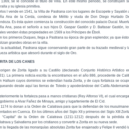
 1369, se le concede el título de Villa. En éste mismo periodo, se construyen s
alla y su iglesia primitiva.
rlos I vende en 1541, la Villa de Pastrana con los lugares de Escopete y Sayatón 
ña Ana de la Cerda, condesa de Mélito y viuda de Don Diego Hurtado D
ndoza. Es ésta quien comienza la construcción del conocido palacio Ducal. Muert
ña Ana, pasa el señorío a sus hijos D. Gaspar Gastón y D. Baltasar Gastón, lo
ales venden éstas propiedades en 1569 a los Príncipes de Éboli.
n los primeros Duques, llega a Pastrana su época de gran esplendor, ya que ésto
lizan grandes obras en la villa.
 la actualidad, Pastrana sigue conservando gran parte de su trazado medieval y l
ueza artística que atesoró durante el siglo de Oro.
RITA DE LOS CANES
 origen de Zorita ligado a su Castillo (declarado Conjunto Histórico Artístico e
31). La primera noticia escrita la encontramos en el año 886, procedente de Cali
n Hafsum cuyos dominios se extendían hasta Zorita, y de cuya fortaleza se ocup
queando desde aquí las tierras de Toledo y apoderándose del Califa Abderramá
steriormente la fortaleza pasa a manos cristianas (Rey Alfonso VI), el cual encarg
 gobierno a Alvar Fañez de Minaya, amigo y lugarteniente de El Cid.
 1174 lo donan a la Orden de Calatrava para que la defiendan de los musulmane
entados en Cuenca. En los últimos años del Siglo XII y primeros del Siglo XIII Zorit
e “Capital” de la Orden de Calatrava (1211-1212) después de la pérdida d
atrava y Salvatierra por los cristianos y convertir a Zorita en su nueva sede.
n la llegada de las monarquías absolutas Zorita fue enajenado y Felipe II vendió l