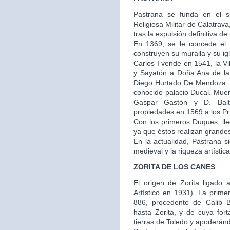
Pastrana se funda en el s
Religiosa Militar de Calatra
tras la expulsión definitiva de
En 1369, se le concede el t
construyen su muralla y su igl
Carlos I vende en 1541, la V
y Sayatón a Doña Ana de la
Diego Hurtado De Mendoza. E
conocido palacio Ducal. Muer
Gaspar Gastón y D. Balt
propiedades en 1569 a los Prí
Con los primeros Duques, ll
ya que éstos realizan grandes 
En la actualidad, Pastrana 
medieval y la riqueza artístic
ZORITA DE LOS CANES
El origen de Zorita ligado a
Artístico en 1931). La prime
886, procedente de Calib 
hasta Zorita, y de cuya fo
tierras de Toledo y apoderánd