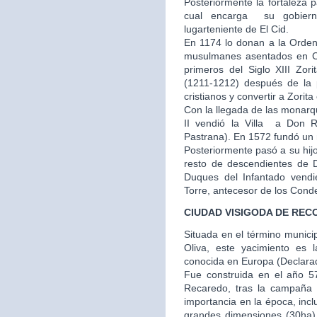
Posteriormente la fortaleza 
cual encarga su gobier
lugarteniente de El Cid.
En 1174 lo donan a la Orden
musulmanes asentados en Cu
primeros del Siglo XIII Zor
(1211-1212) después de la p
cristianos y convertir a Zorit
Con la llegada de las monarq
II vendió la Villa a Don
Pastrana). En 1572 fundó un m
Posteriormente pasó a su hij
resto de descendientes de 
Duques del Infantado vendi
Torre, antecesor de los Cond
CIUDAD VISIGODA DE REC
Situada en el término municip
Oliva, este yacimiento es 
conocida en Europa (Declarado
Fue construida en el año 57
Recaredo, tras la campaña
importancia en la época, inc
grandes dimensiones (30ha) y