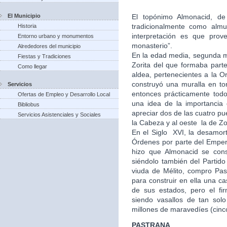
El Municipio
El topónimo Almonacid, de 
tradicionalmente como almu
Historia
interpretación es que prov
Entorno urbano y monumentos
monasterio”.
Alrededores del municipio
En la edad media, segunda mi
Fiestas y Tradiciones
Zorita del que formaba part
Como llegar
aldea, pertenecientes a la Or
construyó una muralla en to
Servicios
entonces prácticamente tod
Ofertas de Empleo y Desarrollo Local
una idea de la importancia
Bibliobus
apreciar dos de las cuatro pu
Servicios Asistenciales y Sociales
la Cabeza y al oeste la de Zo
En el Siglo XVI, la desamort
Órdenes por parte del Empera
hizo que Almonacid se con
siéndolo también del Partid
viuda de Mélito, compro Past
para construir en ella una 
de sus estados, pero el fi
siendo vasallos de tan solo
millones de maravedíes (cinc
PASTRANA