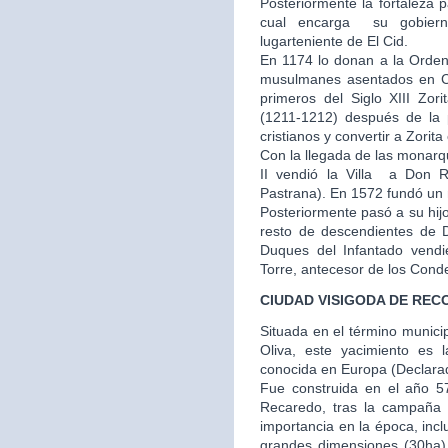
Posteriormente la fortaleza 
cual encarga su gobier
lugarteniente de El Cid.
En 1174 lo donan a la Orden
musulmanes asentados en Cu
primeros del Siglo XIII Zor
(1211-1212) después de la p
cristianos y convertir a Zorit
Con la llegada de las monarq
II vendió la Villa a Don
Pastrana). En 1572 fundó un m
Posteriormente pasó a su hij
resto de descendientes de 
Duques del Infantado vendi
Torre, antecesor de los Cond
CIUDAD VISIGODA DE REC
Situada en el término municip
Oliva, este yacimiento es 
conocida en Europa (Declarado
Fue construida en el año 57
Recaredo, tras la campaña
importancia en la época, inc
grandes dimensiones (30ha) y