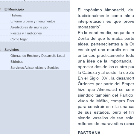
El Municipio
El topónimo Almonacid, de 
tradicionalmente como almu
Historia
interpretación es que prov
Entorno urbano y monumentos
monasterio”.
Alrededores del municipio
En la edad media, segunda mi
Fiestas y Tradiciones
Zorita del que formaba part
Como llegar
aldea, pertenecientes a la Or
construyó una muralla en to
Servicios
entonces prácticamente tod
Ofertas de Empleo y Desarrollo Local
una idea de la importancia
Bibliobus
apreciar dos de las cuatro pu
Servicios Asistenciales y Sociales
la Cabeza y al oeste la de Zo
En el Siglo XVI, la desamort
Órdenes por parte del Empera
hizo que Almonacid se con
siéndolo también del Partid
viuda de Mélito, compro Past
para construir en ella una 
de sus estados, pero el fi
siendo vasallos de tan solo
millones de maravedíes (cinc
PASTRANA