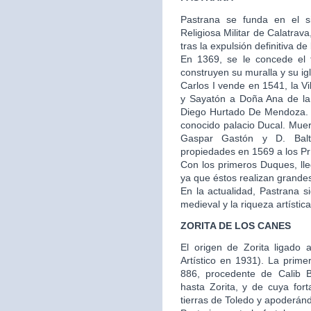
Pastrana se funda en el s
Religiosa Militar de Calatra
tras la expulsión definitiva de
En 1369, se le concede el t
construyen su muralla y su igl
Carlos I vende en 1541, la V
y Sayatón a Doña Ana de la
Diego Hurtado De Mendoza. E
conocido palacio Ducal. Muer
Gaspar Gastón y D. Balt
propiedades en 1569 a los Prí
Con los primeros Duques, ll
ya que éstos realizan grandes 
En la actualidad, Pastrana 
medieval y la riqueza artístic
ZORITA DE LOS CANES
El origen de Zorita ligado a
Artístico en 1931). La prime
886, procedente de Calib 
hasta Zorita, y de cuya fo
tierras de Toledo y apoderánd