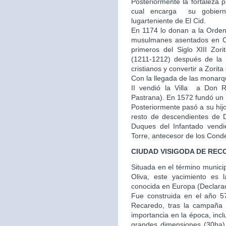
Posteriormente la fortaleza 
cual encarga su gobier
lugarteniente de El Cid.
En 1174 lo donan a la Orden
musulmanes asentados en Cu
primeros del Siglo XIII Zor
(1211-1212) después de la p
cristianos y convertir a Zorit
Con la llegada de las monarq
II vendió la Villa a Don
Pastrana). En 1572 fundó un m
Posteriormente pasó a su hij
resto de descendientes de 
Duques del Infantado vendi
Torre, antecesor de los Cond
CIUDAD VISIGODA DE REC
Situada en el término municip
Oliva, este yacimiento es 
conocida en Europa (Declarado
Fue construida en el año 57
Recaredo, tras la campaña
importancia en la época, inc
grandes dimensiones (30ha) y