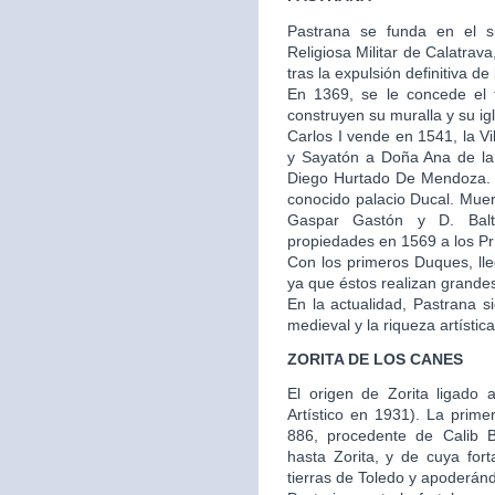
Pastrana se funda en el s
Religiosa Militar de Calatra
tras la expulsión definitiva de
En 1369, se le concede el t
construyen su muralla y su igl
Carlos I vende en 1541, la V
y Sayatón a Doña Ana de la
Diego Hurtado De Mendoza. E
conocido palacio Ducal. Muer
Gaspar Gastón y D. Balt
propiedades en 1569 a los Prí
Con los primeros Duques, ll
ya que éstos realizan grandes 
En la actualidad, Pastrana 
medieval y la riqueza artístic
ZORITA DE LOS CANES
El origen de Zorita ligado a
Artístico en 1931). La prime
886, procedente de Calib 
hasta Zorita, y de cuya fo
tierras de Toledo y apoderánd