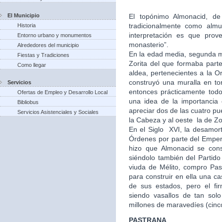
El Municipio
El topónimo Almonacid, de 
tradicionalmente como almu
Historia
interpretación es que prov
Entorno urbano y monumentos
monasterio”.
Alrededores del municipio
En la edad media, segunda mi
Fiestas y Tradiciones
Zorita del que formaba part
Como llegar
aldea, pertenecientes a la Or
construyó una muralla en to
Servicios
entonces prácticamente tod
Ofertas de Empleo y Desarrollo Local
una idea de la importancia
Bibliobus
apreciar dos de las cuatro pu
Servicios Asistenciales y Sociales
la Cabeza y al oeste la de Zo
En el Siglo XVI, la desamort
Órdenes por parte del Empera
hizo que Almonacid se con
siéndolo también del Partid
viuda de Mélito, compro Past
para construir en ella una 
de sus estados, pero el fi
siendo vasallos de tan solo
millones de maravedíes (cinc
PASTRANA