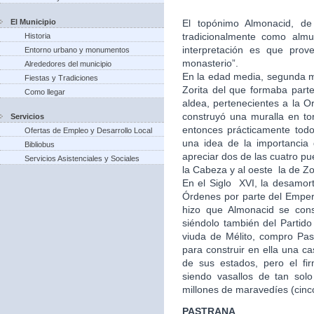
El Municipio
El topónimo Almonacid, de 
tradicionalmente como almu
Historia
interpretación es que prov
Entorno urbano y monumentos
monasterio”.
Alrededores del municipio
En la edad media, segunda mi
Fiestas y Tradiciones
Zorita del que formaba part
Como llegar
aldea, pertenecientes a la Or
construyó una muralla en to
Servicios
entonces prácticamente tod
Ofertas de Empleo y Desarrollo Local
una idea de la importancia
Bibliobus
apreciar dos de las cuatro pu
Servicios Asistenciales y Sociales
la Cabeza y al oeste la de Zo
En el Siglo XVI, la desamort
Órdenes por parte del Empera
hizo que Almonacid se con
siéndolo también del Partid
viuda de Mélito, compro Past
para construir en ella una 
de sus estados, pero el fi
siendo vasallos de tan solo
millones de maravedíes (cinc
PASTRANA