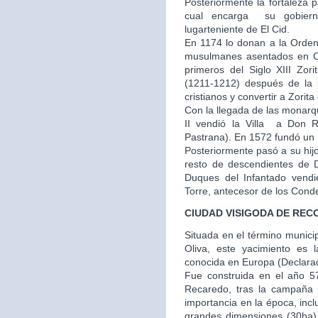
Posteriormente la fortaleza 
cual encarga su gobier
lugarteniente de El Cid.
En 1174 lo donan a la Orden
musulmanes asentados en Cu
primeros del Siglo XIII Zor
(1211-1212) después de la p
cristianos y convertir a Zorit
Con la llegada de las monarq
II vendió la Villa a Don
Pastrana). En 1572 fundó un m
Posteriormente pasó a su hij
resto de descendientes de 
Duques del Infantado vendi
Torre, antecesor de los Cond
CIUDAD VISIGODA DE REC
Situada en el término municip
Oliva, este yacimiento es 
conocida en Europa (Declarado
Fue construida en el año 57
Recaredo, tras la campaña
importancia en la época, inc
grandes dimensiones (30ha) y