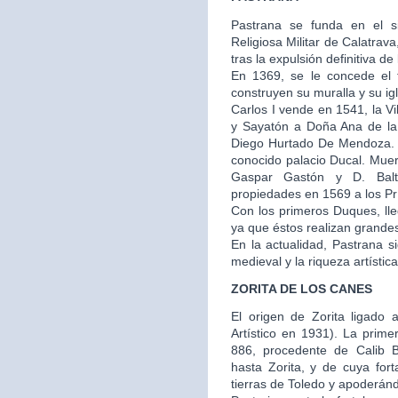
Pastrana se funda en el s
Religiosa Militar de Calatra
tras la expulsión definitiva de
En 1369, se le concede el t
construyen su muralla y su igl
Carlos I vende en 1541, la V
y Sayatón a Doña Ana de la
Diego Hurtado De Mendoza. E
conocido palacio Ducal. Muer
Gaspar Gastón y D. Balt
propiedades en 1569 a los Prí
Con los primeros Duques, ll
ya que éstos realizan grandes 
En la actualidad, Pastrana 
medieval y la riqueza artístic
ZORITA DE LOS CANES
El origen de Zorita ligado a
Artístico en 1931). La prime
886, procedente de Calib 
hasta Zorita, y de cuya fo
tierras de Toledo y apoderánd