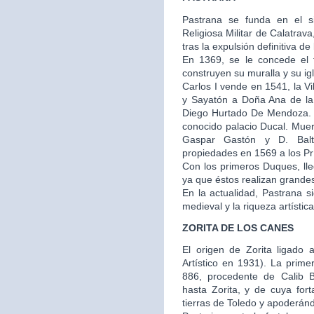
Pastrana se funda en el s
Religiosa Militar de Calatra
tras la expulsión definitiva de
En 1369, se le concede el t
construyen su muralla y su igl
Carlos I vende en 1541, la V
y Sayatón a Doña Ana de la
Diego Hurtado De Mendoza. E
conocido palacio Ducal. Muer
Gaspar Gastón y D. Balt
propiedades en 1569 a los Prí
Con los primeros Duques, ll
ya que éstos realizan grandes 
En la actualidad, Pastrana 
medieval y la riqueza artístic
ZORITA DE LOS CANES
El origen de Zorita ligado a
Artístico en 1931). La prime
886, procedente de Calib 
hasta Zorita, y de cuya fo
tierras de Toledo y apoderánd