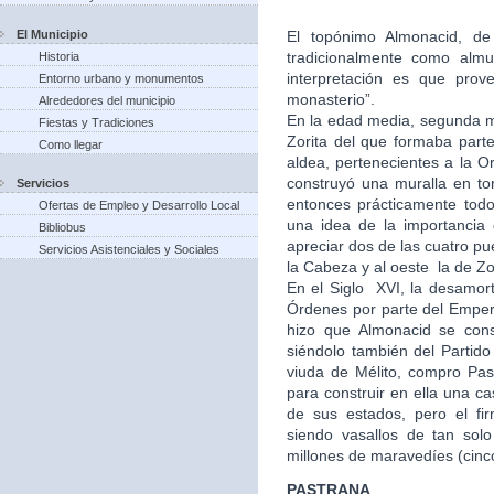
El Municipio
El topónimo Almonacid, de 
tradicionalmente como almu
Historia
interpretación es que prov
Entorno urbano y monumentos
monasterio”.
Alrededores del municipio
En la edad media, segunda mi
Fiestas y Tradiciones
Zorita del que formaba part
Como llegar
aldea, pertenecientes a la Or
construyó una muralla en to
Servicios
entonces prácticamente tod
Ofertas de Empleo y Desarrollo Local
una idea de la importancia
Bibliobus
apreciar dos de las cuatro pu
Servicios Asistenciales y Sociales
la Cabeza y al oeste la de Zo
En el Siglo XVI, la desamort
Órdenes por parte del Empera
hizo que Almonacid se con
siéndolo también del Partid
viuda de Mélito, compro Past
para construir en ella una 
de sus estados, pero el fi
siendo vasallos de tan solo
millones de maravedíes (cinc
PASTRANA