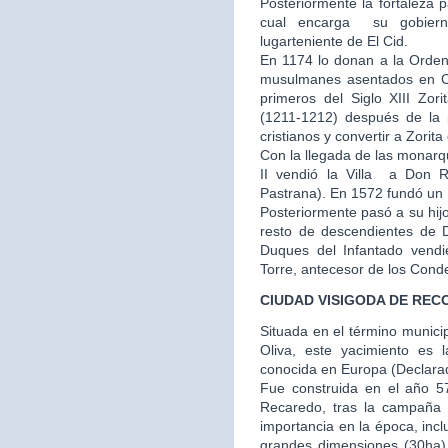
Posteriormente la fortaleza 
cual encarga su gobier
lugarteniente de El Cid.
En 1174 lo donan a la Orden
musulmanes asentados en Cu
primeros del Siglo XIII Zor
(1211-1212) después de la p
cristianos y convertir a Zorit
Con la llegada de las monarq
II vendió la Villa a Don
Pastrana). En 1572 fundó un m
Posteriormente pasó a su hij
resto de descendientes de 
Duques del Infantado vendi
Torre, antecesor de los Cond
CIUDAD VISIGODA DE REC
Situada en el término municip
Oliva, este yacimiento es 
conocida en Europa (Declarado
Fue construida en el año 57
Recaredo, tras la campaña
importancia en la época, inc
grandes dimensiones (30ha) y