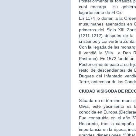
Posteriormente la fortaleza 
cual encarga su gobier
lugarteniente de El Cid.
En 1174 lo donan a la Orden
musulmanes asentados en Cu
primeros del Siglo XIII Zor
(1211-1212) después de la p
cristianos y convertir a Zorit
Con la llegada de las monarq
II vendió la Villa a Don
Pastrana). En 1572 fundó un m
Posteriormente pasó a su hij
resto de descendientes de 
Duques del Infantado vendi
Torre, antecesor de los Cond
CIUDAD VISIGODA DE REC
Situada en el término municip
Oliva, este yacimiento es 
conocida en Europa (Declarado
Fue construida en el año 57
Recaredo, tras la campaña
importancia en la época, inc
grandes dimensiones (30ha) y