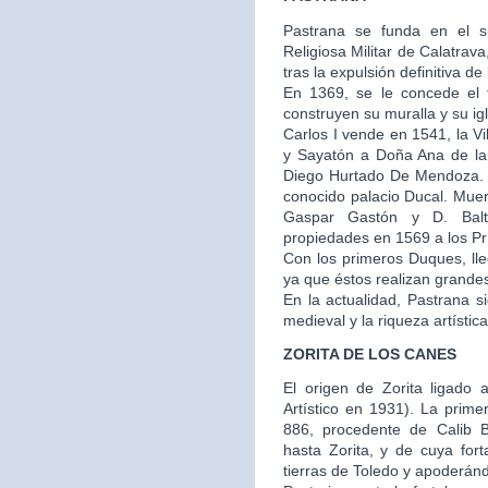
Pastrana se funda en el s
Religiosa Militar de Calatra
tras la expulsión definitiva de
En 1369, se le concede el t
construyen su muralla y su igl
Carlos I vende en 1541, la V
y Sayatón a Doña Ana de la
Diego Hurtado De Mendoza. E
conocido palacio Ducal. Muer
Gaspar Gastón y D. Balt
propiedades en 1569 a los Prí
Con los primeros Duques, ll
ya que éstos realizan grandes 
En la actualidad, Pastrana 
medieval y la riqueza artístic
ZORITA DE LOS CANES
El origen de Zorita ligado a
Artístico en 1931). La prime
886, procedente de Calib 
hasta Zorita, y de cuya fo
tierras de Toledo y apoderánd