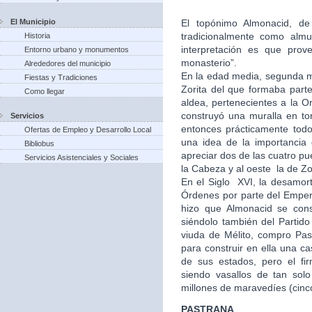
El Municipio
El topónimo Almonacid, de 
tradicionalmente como almu
Historia
interpretación es que prov
Entorno urbano y monumentos
monasterio”.
Alrededores del municipio
En la edad media, segunda mi
Fiestas y Tradiciones
Zorita del que formaba part
Como llegar
aldea, pertenecientes a la Or
construyó una muralla en to
Servicios
entonces prácticamente tod
Ofertas de Empleo y Desarrollo Local
una idea de la importancia
Bibliobus
apreciar dos de las cuatro pu
Servicios Asistenciales y Sociales
la Cabeza y al oeste la de Zo
En el Siglo XVI, la desamort
Órdenes por parte del Empera
hizo que Almonacid se con
siéndolo también del Partid
viuda de Mélito, compro Past
para construir en ella una 
de sus estados, pero el fi
siendo vasallos de tan solo
millones de maravedíes (cinc
PASTRANA