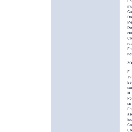
En
mur
Ca
Do
Me
Do
cu
Co
rea
En
riq
ZO
El
19
Be
sa
III.
Po
su
En
as
fu
Cal
Co