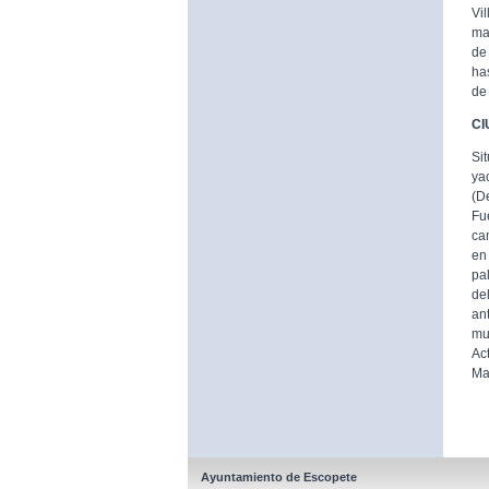
Vi
ma
de
ha
de
CI
Si
ya
(D
Fu
ca
en
pa
de
an
mu
Ac
Ma
Ayuntamiento de Escopete