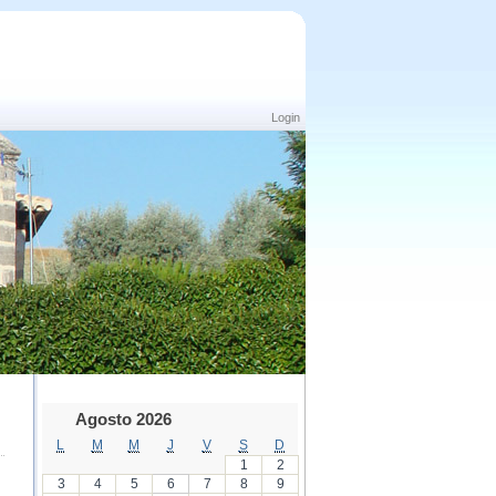
Login
Agosto 2026
L
M
M
J
V
S
D
1
2
3
4
5
6
7
8
9