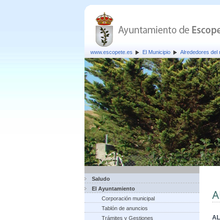
www.escopete.es
El Municipio
Alrededores del 
Saludo
El Ayuntamiento
A
Corporación municipal
Tablón de anuncios
AL
Trámites y Gestiones