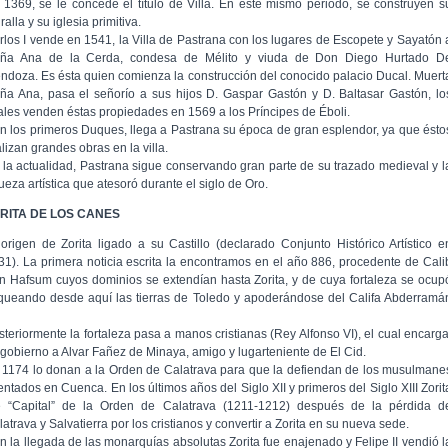
 1369, se le concede el título de Villa. En éste mismo periodo, se construyen s
alla y su iglesia primitiva.
rlos I vende en 1541, la Villa de Pastrana con los lugares de Escopete y Sayatón 
ña Ana de la Cerda, condesa de Mélito y viuda de Don Diego Hurtado D
ndoza. Es ésta quien comienza la construcción del conocido palacio Ducal. Muert
ña Ana, pasa el señorío a sus hijos D. Gaspar Gastón y D. Baltasar Gastón, lo
ales venden éstas propiedades en 1569 a los Príncipes de Éboli.
n los primeros Duques, llega a Pastrana su época de gran esplendor, ya que ésto
lizan grandes obras en la villa.
 la actualidad, Pastrana sigue conservando gran parte de su trazado medieval y l
ueza artística que atesoró durante el siglo de Oro.
RITA DE LOS CANES
 origen de Zorita ligado a su Castillo (declarado Conjunto Histórico Artístico e
31). La primera noticia escrita la encontramos en el año 886, procedente de Cali
n Hafsum cuyos dominios se extendían hasta Zorita, y de cuya fortaleza se ocup
queando desde aquí las tierras de Toledo y apoderándose del Califa Abderramá
steriormente la fortaleza pasa a manos cristianas (Rey Alfonso VI), el cual encarg
 gobierno a Alvar Fañez de Minaya, amigo y lugarteniente de El Cid.
 1174 lo donan a la Orden de Calatrava para que la defiendan de los musulmane
entados en Cuenca. En los últimos años del Siglo XII y primeros del Siglo XIII Zorit
e “Capital” de la Orden de Calatrava (1211-1212) después de la pérdida d
atrava y Salvatierra por los cristianos y convertir a Zorita en su nueva sede.
n la llegada de las monarquías absolutas Zorita fue enajenado y Felipe II vendió l