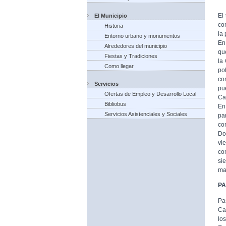
El
El Municipio
co
Historia
la
Entorno urbano y monumentos
En
Alrededores del municipio
qu
Fiestas y Tradiciones
la
Como llegar
po
co
Servicios
pu
Ofertas de Empleo y Desarrollo Local
Ca
Bibliobus
En
Servicios Asistenciales y Sociales
pa
co
Do
vi
co
si
ma
P
Pa
Ca
lo