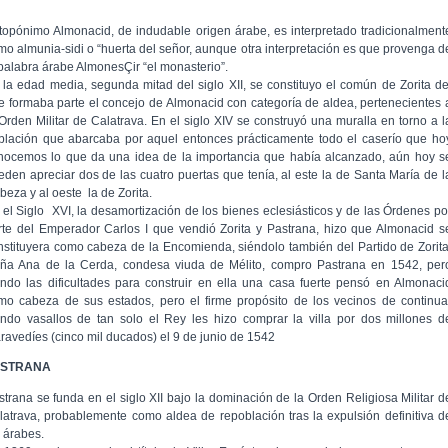
 topónimo Almonacid, de indudable origen árabe, es interpretado tradicionalment
mo almunia-sidi o “huerta del señor, aunque otra interpretación es que provenga d
 palabra árabe AlmonesÇir “el monasterio”.
 la edad media, segunda mitad del siglo XII, se constituyo el común de Zorita de
e formaba parte el concejo de Almonacid con categoría de aldea, pertenecientes 
 Orden Militar de Calatrava. En el siglo XIV se construyó una muralla en torno a l
blación que abarcaba por aquel entonces prácticamente todo el caserío que ho
nocemos lo que da una idea de la importancia que había alcanzado, aún hoy s
eden apreciar dos de las cuatro puertas que tenía, al este la de Santa María de l
beza y al oeste la de Zorita.
 el Siglo XVI, la desamortización de los bienes eclesiásticos y de las Órdenes po
rte del Emperador Carlos I que vendió Zorita y Pastrana, hizo que Almonacid s
nstituyera como cabeza de la Encomienda, siéndolo también del Partido de Zorita
ña Ana de la Cerda, condesa viuda de Mélito, compro Pastrana en 1542, per
endo las dificultades para construir en ella una casa fuerte pensó en Almonaci
mo cabeza de sus estados, pero el firme propósito de los vecinos de continua
endo vasallos de tan solo el Rey les hizo comprar la villa por dos millones d
ravedíes (cinco mil ducados) el 9 de junio de 1542
ASTRANA
strana se funda en el siglo XII bajo la dominación de la Orden Religiosa Militar d
latrava, probablemente como aldea de repoblación tras la expulsión definitiva d
s árabes.