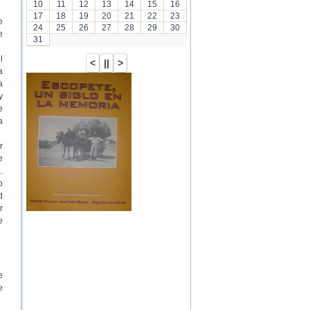
10
11
12
13
14
15
16
17
18
19
20
21
22
23
e
24
25
26
27
28
29
30
e
31
l
a
a
y
e
a
r
e
.
o
d
r
e
e
e