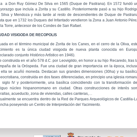
lla a Don Ruy Gómez De Silva en 1565 (Duque de Pastrana). En 1572 fundó u
yorazgo que incluía a Zorita y su Castillo. Posteriormente pasó a su hijo Rodrig
 Silva y Mendoza y más tarde al resto de descendientes de Duque de Pastran
sta que en 1732 los Duques del Infantado vendieron la Zona a Juan Antonio Pére
 la Torre, antecesor de los Condes de San Rafael.
UDAD VISIGODA DE RECOPOLIS
tuada en el término municipal de Zorita de los Canes, en el cerro de la Oliva, est
cimiento es la única ciudad visigoda de nueva planta conocida en Europ
eclarado conjunto Histórico Artístico en 1946).
e construida en el año 578 d.C. por Leovigildo, en honor a su hijo Recaredo, tras l
mpaña de la Oróspeda. Fue una ciudad de gran importancia en la época, inclus
 ella se acuñó moneda. Destacan sus grandes dimensiones (30ha) y su basílic
leocristiana, construida en dos fases diferenciadas, en principio una iglesia roman
l siglo IV y posteriormente, una basílica coincidiendo con la transformación de
tiguo núcleo hispanorromano en ciudad. Otras construcciones de interés son
rallas, acueducto, zona de viviendas, calles canteras,…
tualmente se encuentra dentro de la Red de Parques Arqueológicos de Castilla-L
ncha poseyendo un Centro de Interpretación del Yacimiento.