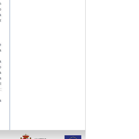
n
o
a
z
e
a
a
o
a
a
l
:
a