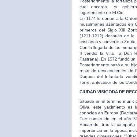
Posteriormente la fortaleza 
cual encarga su gobier
lugarteniente de El Cid.
En 1174 lo donan a la Orden
musulmanes asentados en Cu
primeros del Siglo XIII Zor
(1211-1212) después de la p
cristianos y convertir a Zorit
Con la llegada de las monarq
II vendió la Villa a Don
Pastrana). En 1572 fundó un m
Posteriormente pasó a su hij
resto de descendientes de 
Duques del Infantado vendi
Torre, antecesor de los Cond
CIUDAD VISIGODA DE REC
Situada en el término municip
Oliva, este yacimiento es 
conocida en Europa (Declarado
Fue construida en el año 57
Recaredo, tras la campaña
importancia en la época, inc
grandes dimensiones (30ha) y