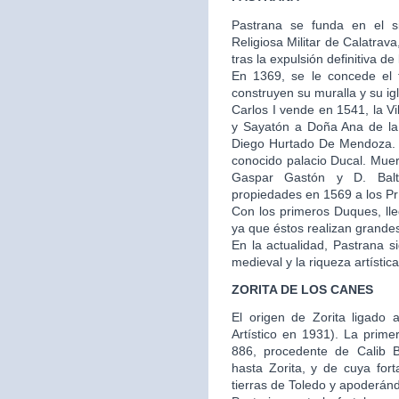
Pastrana se funda en el s
Religiosa Militar de Calatra
tras la expulsión definitiva de
En 1369, se le concede el t
construyen su muralla y su igl
Carlos I vende en 1541, la V
y Sayatón a Doña Ana de la
Diego Hurtado De Mendoza. E
conocido palacio Ducal. Muer
Gaspar Gastón y D. Balt
propiedades en 1569 a los Prí
Con los primeros Duques, ll
ya que éstos realizan grandes 
En la actualidad, Pastrana 
medieval y la riqueza artístic
ZORITA DE LOS CANES
El origen de Zorita ligado a
Artístico en 1931). La prime
886, procedente de Calib 
hasta Zorita, y de cuya fo
tierras de Toledo y apoderánd