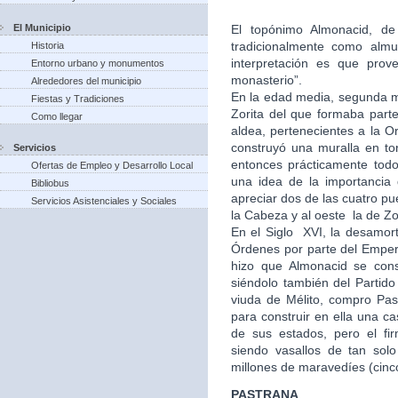
El Municipio
El topónimo Almonacid, de 
tradicionalmente como almu
Historia
interpretación es que prov
Entorno urbano y monumentos
monasterio”.
Alrededores del municipio
En la edad media, segunda mi
Fiestas y Tradiciones
Zorita del que formaba part
Como llegar
aldea, pertenecientes a la Or
construyó una muralla en to
Servicios
entonces prácticamente tod
Ofertas de Empleo y Desarrollo Local
una idea de la importancia
Bibliobus
apreciar dos de las cuatro pu
Servicios Asistenciales y Sociales
la Cabeza y al oeste la de Zo
En el Siglo XVI, la desamort
Órdenes por parte del Empera
hizo que Almonacid se con
siéndolo también del Partid
viuda de Mélito, compro Past
para construir en ella una 
de sus estados, pero el fi
siendo vasallos de tan solo
millones de maravedíes (cinc
PASTRANA