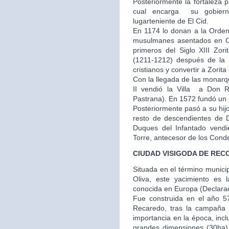
Posteriormente la fortaleza 
cual encarga su gobier
lugarteniente de El Cid.
En 1174 lo donan a la Orden
musulmanes asentados en Cu
primeros del Siglo XIII Zor
(1211-1212) después de la p
cristianos y convertir a Zorit
Con la llegada de las monarq
II vendió la Villa a Don
Pastrana). En 1572 fundó un m
Posteriormente pasó a su hij
resto de descendientes de 
Duques del Infantado vendi
Torre, antecesor de los Cond
CIUDAD VISIGODA DE REC
Situada en el término municip
Oliva, este yacimiento es 
conocida en Europa (Declarado
Fue construida en el año 57
Recaredo, tras la campaña
importancia en la época, inc
grandes dimensiones (30ha) y