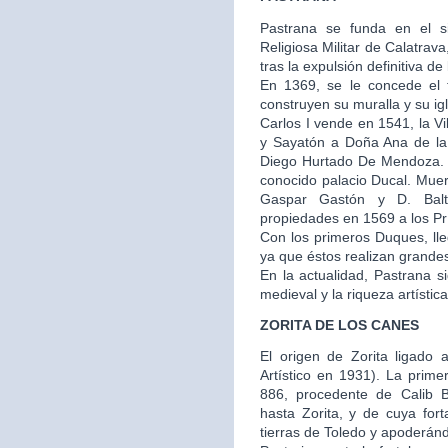
Pastrana se funda en el s
Religiosa Militar de Calatra
tras la expulsión definitiva de
En 1369, se le concede el t
construyen su muralla y su igl
Carlos I vende en 1541, la V
y Sayatón a Doña Ana de la
Diego Hurtado De Mendoza. E
conocido palacio Ducal. Muer
Gaspar Gastón y D. Balt
propiedades en 1569 a los Prí
Con los primeros Duques, ll
ya que éstos realizan grandes 
En la actualidad, Pastrana 
medieval y la riqueza artístic
ZORITA DE LOS CANES
El origen de Zorita ligado a
Artístico en 1931). La prime
886, procedente de Calib 
hasta Zorita, y de cuya fo
tierras de Toledo y apoderánd