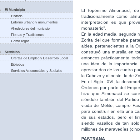
El Municipio
El topónimo Almonacid, de 
tradicionalmente como almu
Historia
interpretación es que prov
Entorno urbano y monumentos
monasterio”.
Alrededores del municipio
En la edad media, segunda mi
Fiestas y Tradiciones
Zorita del que formaba part
Como llegar
aldea, pertenecientes a la Or
construyó una muralla en to
Servicios
entonces prácticamente tod
Ofertas de Empleo y Desarrollo Local
una idea de la importancia
Bibliobus
apreciar dos de las cuatro pu
Servicios Asistenciales y Sociales
la Cabeza y al oeste la de Zo
En el Siglo XVI, la desamort
Órdenes por parte del Empera
hizo que Almonacid se con
siéndolo también del Partid
viuda de Mélito, compro Past
para construir en ella una 
de sus estados, pero el fi
siendo vasallos de tan solo
millones de maravedíes (cinc
PASTRANA