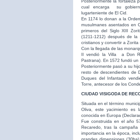
Posteriormente la fortaleza 
cual encarga su gobier
lugarteniente de El Cid.
En 1174 lo donan a la Orden
musulmanes asentados en Cu
primeros del Siglo XIII Zor
(1211-1212) después de la p
cristianos y convertir a Zorit
Con la llegada de las monarq
II vendió la Villa a Don
Pastrana). En 1572 fundó un m
Posteriormente pasó a su hij
resto de descendientes de 
Duques del Infantado vendi
Torre, antecesor de los Cond
CIUDAD VISIGODA DE REC
Situada en el término municip
Oliva, este yacimiento es 
conocida en Europa (Declarado
Fue construida en el año 57
Recaredo, tras la campaña
importancia en la época, inc
grandes dimensiones (30ha) y