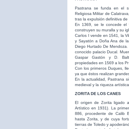
Pastrana se funda en el s
Religiosa Militar de Calatra
tras la expulsión definitiva de
En 1369, se le concede el t
construyen su muralla y su igl
Carlos I vende en 1541, la V
y Sayatón a Doña Ana de la
Diego Hurtado De Mendoza. E
conocido palacio Ducal. Muer
Gaspar Gastón y D. Balt
propiedades en 1569 a los Prí
Con los primeros Duques, ll
ya que éstos realizan grandes 
En la actualidad, Pastrana 
medieval y la riqueza artístic
ZORITA DE LOS CANES
El origen de Zorita ligado a
Artístico en 1931). La prime
886, procedente de Calib 
hasta Zorita, y de cuya fo
tierras de Toledo y apoderánd