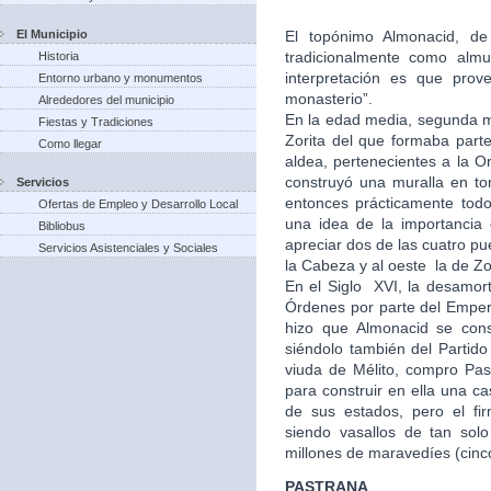
El Municipio
El topónimo Almonacid, de 
tradicionalmente como almu
Historia
interpretación es que prov
Entorno urbano y monumentos
monasterio”.
Alrededores del municipio
En la edad media, segunda mi
Fiestas y Tradiciones
Zorita del que formaba part
Como llegar
aldea, pertenecientes a la Or
construyó una muralla en to
Servicios
entonces prácticamente tod
Ofertas de Empleo y Desarrollo Local
una idea de la importancia
Bibliobus
apreciar dos de las cuatro pu
Servicios Asistenciales y Sociales
la Cabeza y al oeste la de Zo
En el Siglo XVI, la desamort
Órdenes por parte del Empera
hizo que Almonacid se con
siéndolo también del Partid
viuda de Mélito, compro Past
para construir en ella una 
de sus estados, pero el fi
siendo vasallos de tan solo
millones de maravedíes (cinc
PASTRANA