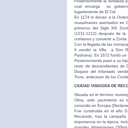
Posteriormente la fortaleza 
cual encarga su gobier
lugarteniente de El Cid.
En 1174 lo donan a la Orden
musulmanes asentados en Cu
primeros del Siglo XIII Zor
(1211-1212) después de la p
cristianos y convertir a Zorit
Con la llegada de las monarq
II vendió la Villa a Don
Pastrana). En 1572 fundó un m
Posteriormente pasó a su hij
resto de descendientes de 
Duques del Infantado vendi
Torre, antecesor de los Cond
CIUDAD VISIGODA DE REC
Situada en el término municip
Oliva, este yacimiento es 
conocida en Europa (Declarado
Fue construida en el año 57
Recaredo, tras la campaña
importancia en la época, inc
grandes dimensiones (30ha) y