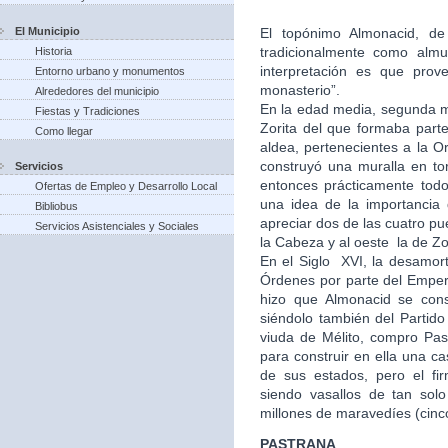
El Municipio
El topónimo Almonacid, de 
tradicionalmente como almu
Historia
interpretación es que prov
Entorno urbano y monumentos
monasterio”.
Alrededores del municipio
En la edad media, segunda mi
Fiestas y Tradiciones
Zorita del que formaba part
Como llegar
aldea, pertenecientes a la Or
construyó una muralla en to
Servicios
entonces prácticamente tod
Ofertas de Empleo y Desarrollo Local
una idea de la importancia
Bibliobus
apreciar dos de las cuatro pu
Servicios Asistenciales y Sociales
la Cabeza y al oeste la de Zo
En el Siglo XVI, la desamort
Órdenes por parte del Empera
hizo que Almonacid se con
siéndolo también del Partid
viuda de Mélito, compro Past
para construir en ella una 
de sus estados, pero el fi
siendo vasallos de tan solo
millones de maravedíes (cinc
PASTRANA