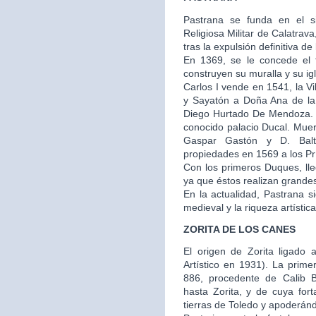
Pastrana se funda en el s
Religiosa Militar de Calatra
tras la expulsión definitiva de
En 1369, se le concede el t
construyen su muralla y su igl
Carlos I vende en 1541, la V
y Sayatón a Doña Ana de la
Diego Hurtado De Mendoza. E
conocido palacio Ducal. Muer
Gaspar Gastón y D. Balt
propiedades en 1569 a los Prí
Con los primeros Duques, ll
ya que éstos realizan grandes 
En la actualidad, Pastrana 
medieval y la riqueza artístic
ZORITA DE LOS CANES
El origen de Zorita ligado a
Artístico en 1931). La prime
886, procedente de Calib 
hasta Zorita, y de cuya fo
tierras de Toledo y apoderánd