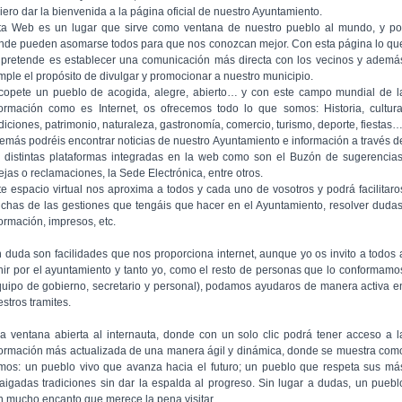
iero dar la bienvenida a la página oficial de nuestro Ayuntamiento.
ta Web es un lugar que sirve como ventana de nuestro pueblo al mundo, y po
nde pueden asomarse todos para que nos conozcan mejor. Con esta página lo qu
 pretende es establecer una comunicación más directa con los vecinos y ademá
mple el propósito de divulgar y promocionar a nuestro municipio.
copete un pueblo de acogida, alegre, abierto… y con este campo mundial de l
formación como es Internet, os ofrecemos todo lo que somos: Historia, cultura
adiciones, patrimonio, naturaleza, gastronomía, comercio, turismo, deporte, fiestas
emás podréis encontrar noticias de nuestro Ayuntamiento e información a través d
s distintas plataformas integradas en la web como son el Buzón de sugerencias
ejas o reclamaciones, la Sede Electrónica, entre otros.
te espacio virtual nos aproxima a todos y cada uno de vosotros y podrá facilitaro
chas de las gestiones que tengáis que hacer en el Ayuntamiento, resolver dudas
formación, impresos, etc.
n duda son facilidades que nos proporciona internet, aunque yo os invito a todos 
nir por el ayuntamiento y tanto yo, como el resto de personas que lo conformamo
quipo de gobierno, secretario y personal), podamos ayudaros de manera activa e
stros tramites.
a ventana abierta al internauta, donde con un solo clic podrá tener acceso a l
formación más actualizada de una manera ágil y dinámica, donde se muestra com
mos: un pueblo vivo que avanza hacia el futuro; un pueblo que respeta sus má
raigadas tradiciones sin dar la espalda al progreso. Sin lugar a dudas, un puebl
n mucho encanto que merece la pena visitar.