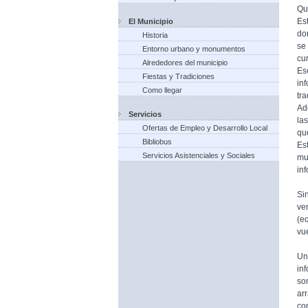
Qu
Es
El Municipio
do
Historia
se
Entorno urbano y monumentos
cu
Alrededores del municipio
Es
Fiestas y Tradiciones
in
Como llegar
tr
Ad
Servicios
la
Ofertas de Empleo y Desarrollo Local
qu
Bibliobus
Es
Servicios Asistenciales y Sociales
mu
in
Si
ve
(e
vue
Un
in
so
ar
co