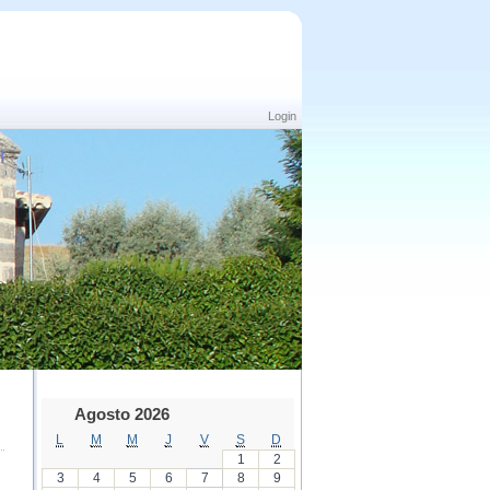
Login
Agosto 2026
L
M
M
J
V
S
D
1
2
3
4
5
6
7
8
9